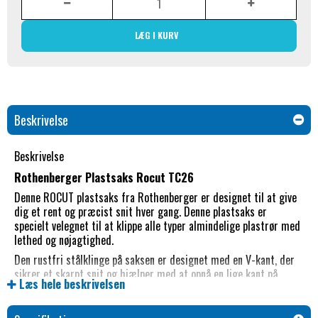
LÆG I KURV
Beskrivelse
Beskrivelse
Rothenberger Plastsaks Rocut TC26
Denne ROCUT plastsaks fra Rothenberger er designet til at give
dig et rent og præcist snit hver gang. Denne plastsaks er
specielt velegnet til at klippe alle typer almindelige plastrør med
lethed og nøjagtighed.
Den rustfri stålklinge på saksen er designet med en V-kant, der
sikrer et skarpt snit og hjælper med at opnå en lige kant på
Læs hele beskrivelsen
plastmaterialet. Uanset om du arbejder med tynde eller brede
rør, vil ROCUT plastsaksen være effektiv og pålidelig.