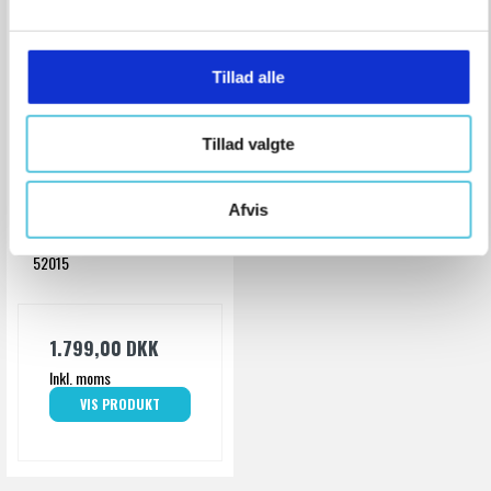
l
g
Tillad alle
Tillad valgte
Rothenberger
Afvis
Plastsaks Rocut TC75
Rothenberger
52015
1.799,00 DKK
Inkl. moms
VIS PRODUKT