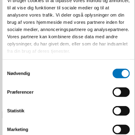
Vi bruger cookies til at tilpasse vores indhold og annoncer,
til at vise dig funktioner til sociale medier og til at
analysere vores trafik. Vi deler også oplysninger om din
brug af vores hjemmeside med vores partnere inden for
Rothenberger
sociale medier, annonceringspartnere og analysepartnere.
Plastsaks Rocut TC50
Vores partnere kan kombinere disse data med andre
Pro
oplysninger, du har givet dem, eller som de har indsamlet
Rothenberger
fra din brug af deres tjenester.
52010
S
Nødvendig
a
749,00 DKK
m
Inkl. moms
t
VIS PRODUKT
Præferencer
y
k
k
Statistik
e
v
Marketing
a