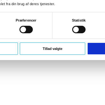
et fra din brug af deres tjenester.
Præferencer
Statistik
Metabo Batterisæt 2x Li-Power batteri 18 V/5,2 Ah +
Oplader ASC 145
Metabo
Tillad valgte
685051000