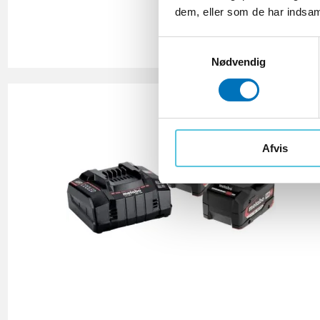
dem, eller som de har indsaml
S
Nødvendig
a
m
t
y
k
k
Afvis
e
v
a
l
g