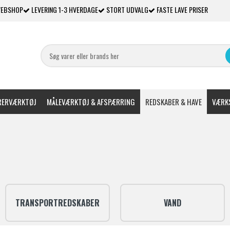
WEBSHOP
LEVERING 1-3 HVERDAGE
STORT UDVALG
FASTE LAVE PRISER
ERVÆRKTØJ
MÅLEVÆRKTØJ & AFSPÆRRING
REDSKABER & HAVE
VÆRKS
TRANSPORTREDSKABER
VAND