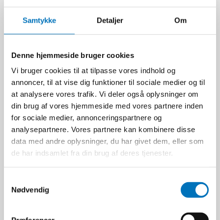
Samtykke
Detaljer
Om
Denne hjemmeside bruger cookies
Vi bruger cookies til at tilpasse vores indhold og
annoncer, til at vise dig funktioner til sociale medier og til
at analysere vores trafik. Vi deler også oplysninger om
din brug af vores hjemmeside med vores partnere inden
for sociale medier, annonceringspartnere og
Mercalin Mærkespray RS
analysepartnere. Vores partnere kan kombinere disse
500 ml Gul
data med andre oplysninger, du har givet dem, eller som
Mercalin
102605
de har indsamlet fra din brug af deres tjenester.
S
129,00 DKK
Nødvendig
a
Ekskl. moms
m
t
VIS PRODUKT
Præferencer