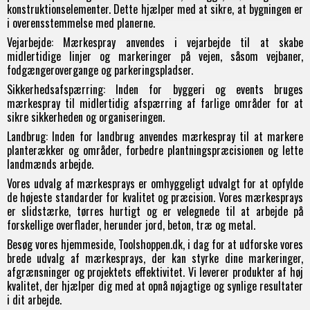
konstruktionselementer. Dette hjælper med at sikre, at bygningen er
i overensstemmelse med planerne.
Vejarbejde: Mærkespray anvendes i vejarbejde til at skabe
midlertidige linjer og markeringer på vejen, såsom vejbaner,
fodgængerovergange og parkeringspladser.
Sikkerhedsafspærring: Inden for byggeri og events bruges
mærkespray til midlertidig afspærring af farlige områder for at
sikre sikkerheden og organiseringen.
Landbrug: Inden for landbrug anvendes mærkespray til at markere
planterækker og områder, forbedre plantningspræcisionen og lette
landmænds arbejde.
Vores udvalg af mærkesprays er omhyggeligt udvalgt for at opfylde
de højeste standarder for kvalitet og præcision. Vores mærkesprays
er slidstærke, tørres hurtigt og er velegnede til at arbejde på
forskellige overflader, herunder jord, beton, træ og metal.
Besøg vores hjemmeside, Toolshoppen.dk, i dag for at udforske vores
brede udvalg af mærkesprays, der kan styrke dine markeringer,
afgrænsninger og projektets effektivitet. Vi leverer produkter af høj
kvalitet, der hjælper dig med at opnå nøjagtige og synlige resultater
i dit arbejde.