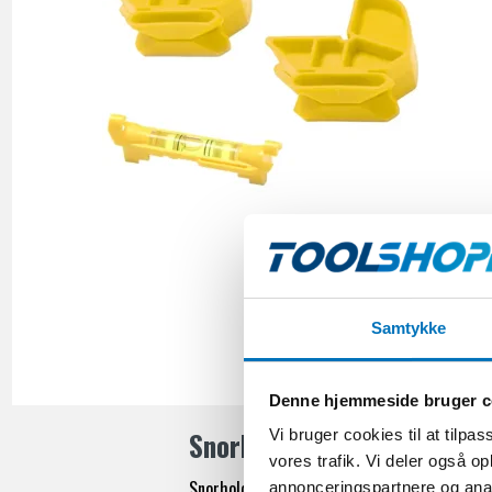
Samtykke
Denne hjemmeside bruger c
Snorholdere: Præcision og 
Vi bruger cookies til at tilpas
vores trafik. Vi deler også 
Snorholdere er uundværlige værktøjer inden 
annonceringspartnere og anal