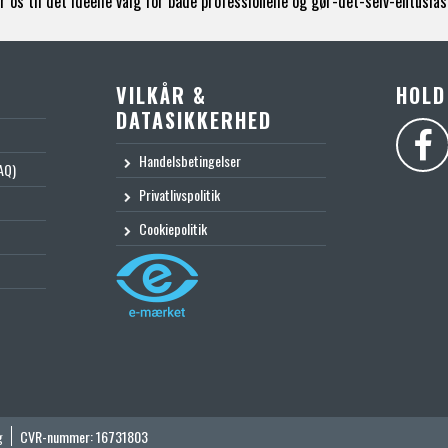
 os til det ideelle valg for både professionelle og gør-det-selv-entusias
VILKÅR &
HOLD
DATASIKKERHED
Handelsbetingelser
AQ)
Privatlivspolitik
Cookiepolitik
g
CVR-nummer
:
16731803