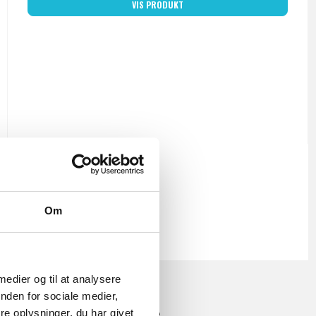
VIS PRODUKT
Om
 medier og til at analysere
nden for sociale medier,
 af snorholdere, designet til at gøre
e oplysninger, du har givet