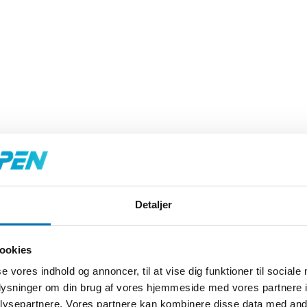
Detaljer
ookies
effektivitet i murerværktøj
se vores indhold og annoncer, til at vise dig funktioner til sociale
oplysninger om din brug af vores hjemmeside med vores partnere i
for murerværktøj, og på Toolshoppen.dk tilbyder vi et omfattende udvalg
ysepartnere. Vores partnere kan kombinere disse data med andr