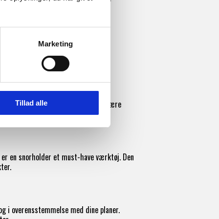
Marketing
muring. De sikrer, at murere og
s murværkskonstruktion.
venlighed. De er konstrueret til at være
Tillad alle
kter.
 er en snorholder et must-have værktøj. Den
ter.
 og i overensstemmelse med dine planer.