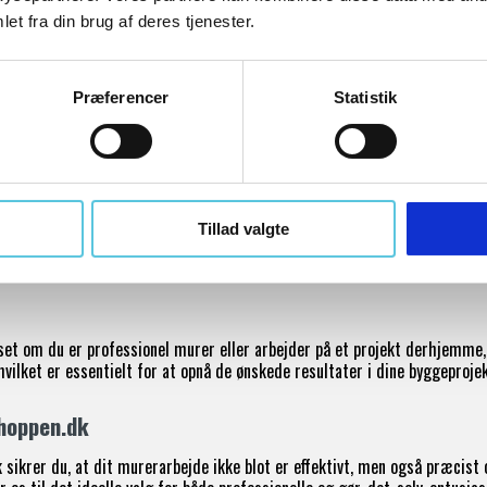
et fra din brug af deres tjenester.
af Snor
Præferencer
Statistik
r ideelle til at forenkle processen med at skifte og flytte snor under op
lige snorlinjer, hvilket er afgørende for korrekt og dimensionelt præci
ggeprojekter
alg af snorholdere er nøje udvalgt med henblik på holdbarhed og bruger
Tillad valgte
 for at opfylde de specifikke behov inden for murerarbejde og byggeproje
et om du er professionel murer eller arbejder på et projekt derhjemme,
 hvilket er essentielt for at opnå de ønskede resultater i dine byggeprojek
shoppen.dk
 sikrer du, at dit murerarbejde ikke blot er effektivt, men også præcist