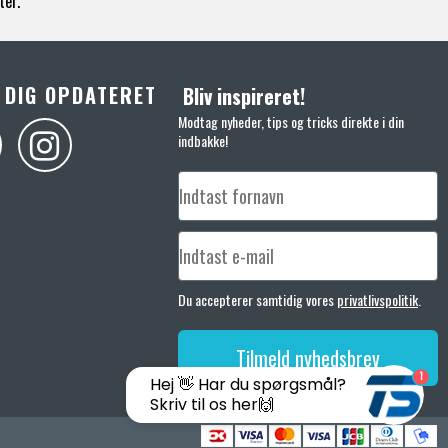
ter.
 DIG OPDATERET
Bliv inspireret!
Modtag nyheder, tips og tricks direkte i din
indbakke!
Du accepterer samtidig vores
privatlivspolitik
.
Tilmeld nyhedsbrev
1
Hej 👋 Har du spørgsmål?
Skriv til os her🙌