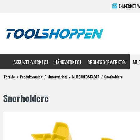
E-MÆRKET 
AKKU-/EL-VÆRKTØJ
HÅNDVÆRKTØJ
BROLÆGGERVÆRKTØJ
MUR
Forside
/
Produktkatalog
/
Murerværktøj
/
MURERREDSKABER
/
Snorholdere
Snorholdere