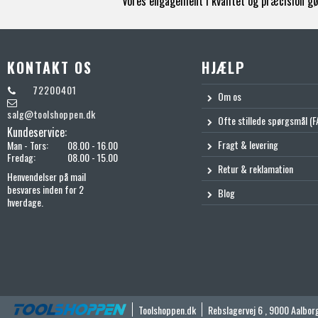
Vores engagement i kvalitet og præcision gør
KONTAKT OS
HJÆLP
72200401
Om os
salg@toolshoppen.dk
Ofte stillede spørgsmål (F
Kundeservice:
Fragt & levering
Man - Tors:
08.00 - 16.00
Fredag:
08.00 - 15.00
Retur & reklamation
Henvendelser på mail
besvares inden for 2
Blog
hverdage.
Toolshoppen.dk
Rebslagervej 6
,
9000 Aalbor