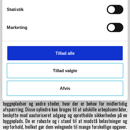
k
k
Statistik
e
Lægter, cylindre og gitterstrukturer er vigtige komponenter inden
for måleværktøj og afspærring og spiller en vigtig rolle i en bred
v
Marketing
vifte af bygge- og konstruktionsprojekter. Disse værktøjer er
a
designet til at give præcision og sikkerhed på byggepladsen, hvilket
l
gør dem uundværlige for professionelle håndværkere og
g
entreprenører.
Tillad alle
Lægter er lange trælægter i en karakteristisk rød/hvid farve. De
anvendes primært til at oprette klare afspærringer og markere
farlige områder på en byggeplads. Den rød/hvide farvekombination
Tillad valgte
er let at opdage, selv på lang afstand, hvilket gør dem ideelle til at
advare om potentielle risici. Afspærringslægterne passer perfekt
ind i afspærringscylindre, hvilket giver mulighed for nem opsætning
Afvis
af midlertidige sikkerhedsforanstaltninger.
Cylindre er specielt designet til at skabe klare afgrænsninger på
byggepladser og andre steder, hvor der er behov for midlertidig
afspærring. Disse cylindre kan bruges til at adskille arbejdsområder,
beskytte mod uautoriseret adgang og opretholde sikkerheden på en
byggeplads. De er robuste og i stand til at modstå belastninger og
vejrforhold, hvilket gør dem velegnede til mange forskellige opgaver.