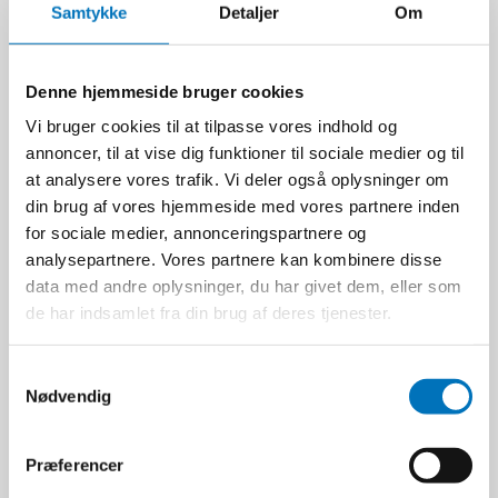
Samtykke
Detaljer
Om
Denne hjemmeside bruger cookies
Vi bruger cookies til at tilpasse vores indhold og
annoncer, til at vise dig funktioner til sociale medier og til
at analysere vores trafik. Vi deler også oplysninger om
din brug af vores hjemmeside med vores partnere inden
for sociale medier, annonceringspartnere og
Afspærringshegn
analysepartnere. Vores partnere kan kombinere disse
Rød/Hvid i plast | 2x1 m
data med andre oplysninger, du har givet dem, eller som
D100001054
de har indsamlet fra din brug af deres tjenester.
S
749,00 DKK
Nødvendig
a
m
Ekskl. moms
t
VIS PRODUKT
Præferencer
y