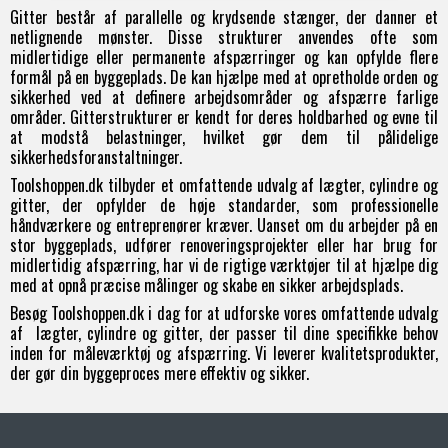
Gitter består af parallelle og krydsende stænger, der danner et
netlignende mønster. Disse strukturer anvendes ofte som
midlertidige eller permanente afspærringer og kan opfylde flere
formål på en byggeplads. De kan hjælpe med at opretholde orden og
sikkerhed ved at definere arbejdsområder og afspærre farlige
områder. Gitterstrukturer er kendt for deres holdbarhed og evne til
at modstå belastninger, hvilket gør dem til pålidelige
sikkerhedsforanstaltninger.
Toolshoppen.dk tilbyder et omfattende udvalg af lægter, cylindre og
gitter, der opfylder de høje standarder, som professionelle
håndværkere og entreprenører kræver. Uanset om du arbejder på en
stor byggeplads, udfører renoveringsprojekter eller har brug for
midlertidig afspærring, har vi de rigtige værktøjer til at hjælpe dig
med at opnå præcise målinger og skabe en sikker arbejdsplads.
Besøg Toolshoppen.dk i dag for at udforske vores omfattende udvalg
af lægter, cylindre og gitter, der passer til dine specifikke behov
inden for måleværktøj og afspærring. Vi leverer kvalitetsprodukter,
der gør din byggeproces mere effektiv og sikker.