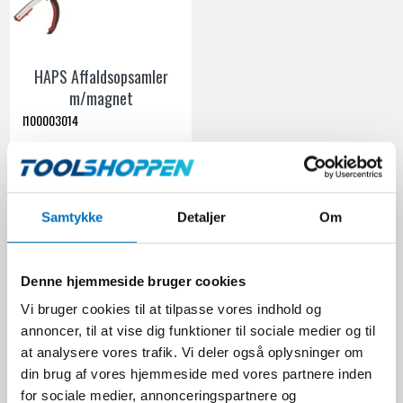
HAPS Affaldsopsamler
m/magnet
I100003014
292,00 DKK
Ekskl. moms
Samtykke
Detaljer
Om
VIS PRODUKT
Denne hjemmeside bruger cookies
Vi bruger cookies til at tilpasse vores indhold og
Hos Toolshoppen.dk tilbyder vi et bredt udvalg af opsamlere, især
annoncer, til at vise dig funktioner til sociale medier og til
affaldsopsamlere, der kan hjælpe dig med at håndtere affald og
at analysere vores trafik. Vi deler også oplysninger om
materialer på en effektiv og miljøvenlig måde.
din brug af vores hjemmeside med vores partnere inden
Først og fremmest er opsamlere afgørende for at opretholde et rent
for sociale medier, annonceringspartnere og