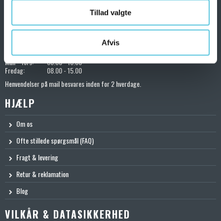
KONTAKT OS
Tillad valgte
72200401
salg@toolshoppen.dk
Afvis
Kundeservice:
Man - Tors:
08.00 - 16.00
Fredag:
08.00 - 15.00
Henvendelser på mail besvares inden for 2 hverdage.
HJÆLP
Om os
Ofte stillede spørgsmål (FAQ)
Fragt & levering
Retur & reklamation
Blog
VILKÅR & DATASIKKERHED