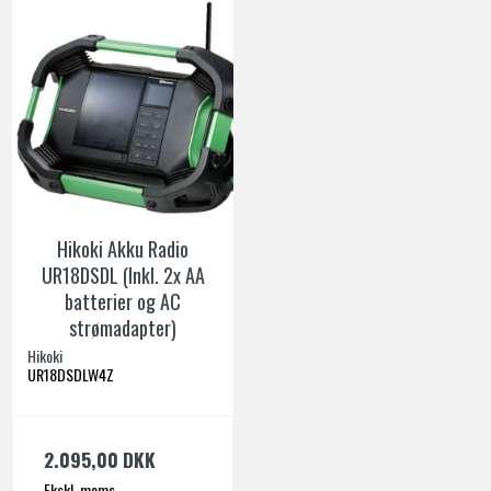
Hikoki Akku Radio
UR18DSDL (Inkl. 2x AA
batterier og AC
strømadapter)
Hikoki
UR18DSDLW4Z
2.095,00 DKK
Ekskl. moms