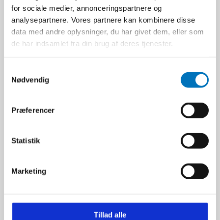
for sociale medier, annonceringspartnere og
analysepartnere. Vores partnere kan kombinere disse
890,00 DKK
data med andre oplysninger, du har givet dem, eller som
Ekskl. moms
de har indsamlet fra din brug af deres tjenester.
VIS PRODUKT
S
Nødvendig
a
m
t
Præferencer
y
k
k
Statistik
e
v
Marketing
a
l
g
Tillad alle
Sprehn Støvdør 220x112