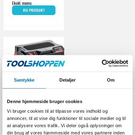
Ekskl. moms
VIS PRODUKT
Samtykke
Detaljer
Om
Denne hjemmeside bruger cookies
Metabo Akku Køleboks KB
Vi bruger cookies til at tilpasse vores indhold og
18 BL
annoncer, til at vise dig funktioner til sociale medier og til
Metabo
at analysere vores trafik. Vi deler også oplysninger om
600791850
din brug af vores hjemmeside med vores partnere inden