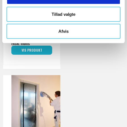
cm
D100003053
Tillad valgte
Afvis
140,00 DKK
Ekskl. moms
VIS PRODUKT