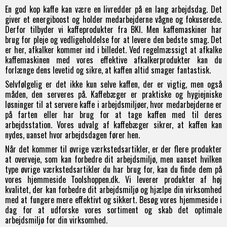
En god kop kaffe kan være en livredder på en lang arbejdsdag. Det
giver et energiboost og holder medarbejderne vågne og fokuserede.
Derfor tilbyder vi kaffeprodukter fra BKI. Men kaffemaskiner har
brug for pleje og vedligeholdelse for at levere den bedste smag. Det
er her, afkalker kommer ind i billedet. Ved regelmæssigt at afkalke
kaffemaskinen med vores effektive afkalkerprodukter kan du
forlænge dens levetid og sikre, at kaffen altid smager fantastisk.
Selvfølgelig er det ikke kun selve kaffen, der er vigtig, men også
måden, den serveres på. Kaffebæger er praktiske og hygiejniske
løsninger til at servere kaffe i arbejdsmiljøer, hvor medarbejderne er
på farten eller har brug for at tage kaffen med til deres
arbejdsstation. Vores udvalg af kaffebæger sikrer, at kaffen kan
nydes, uanset hvor arbejdsdagen fører hen.
Når det kommer til øvrige værkstedsartikler, er der flere produkter
at overveje, som kan forbedre dit arbejdsmiljø, men uanset hvilken
type øvrige værkstedsartikler du har brug for, kan du finde dem på
vores hjemmeside Toolshoppen.dk. Vi leverer produkter af høj
kvalitet, der kan forbedre dit arbejdsmiljø og hjælpe din virksomhed
med at fungere mere effektivt og sikkert. Besøg vores hjemmeside i
dag for at udforske vores sortiment og skab det optimale
arbejdsmiljø for din virksomhed.