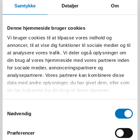
Samtykke
Detaljer
Om
3.506,25 DKK
Ekskl. moms
VIS PRODUKT
Denne hjemmeside bruger cookies
Vi bruger cookies til at tilpasse vores indhold og
annoncer, til at vise dig funktioner til sociale medier og til
at analysere vores trafik. Vi deler også oplysninger om
din brug af vores hjemmeside med vores partnere inden
for sociale medier, annonceringspartnere og
analysepartnere. Vores partnere kan kombinere disse
data med andre oplysninger, du har givet dem, eller som
de har indsamlet fra din brug af deres tjenester.
S
Nødvendig
a
m
Baron Planerskinne t/AK
t
Præferencer
planervogn - 3 m.
y