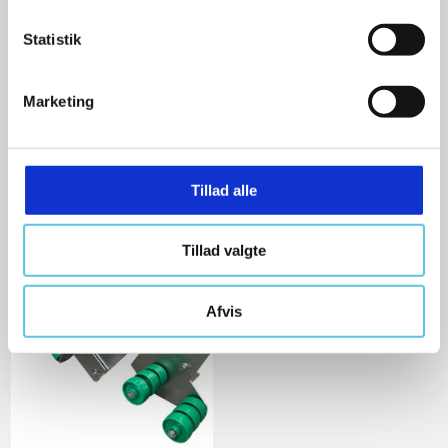
k
Baron
E100003029
k
Statistik
e
v
Marketing
4.075,00 DKK
a
l
Ekskl. moms
g
VIS PRODUKT
Tillad alle
Tillad valgte
Afvis