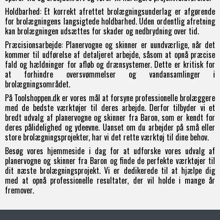
Holdbarhed: Et korrekt afrettet brolægningsunderlag er afgørende
for brolægningens langsigtede holdbarhed. Uden ordentlig afretning
kan brolægningen udsættes for skader og nedbrydning over tid.
Præcisionsarbejde: Planervogne og skinner er uundværlige, når det
kommer til udførelse af detaljeret arbejde, såsom at opnå præcise
fald og hældninger for afløb og drænsystemer. Dette er kritisk for
at forhindre oversvømmelser og vandansamlinger i
brolægningsområdet.
På Toolshoppen.dk er vores mål at forsyne professionelle brolæggere
med de bedste værktøjer til deres arbejde. Derfor tilbyder vi et
bredt udvalg af planervogne og skinner fra Baron, som er kendt for
deres pålidelighed og ydeevne. Uanset om du arbejder på små eller
store brolægningsprojekter, har vi det rette værktøj til dine behov.
Besøg vores hjemmeside i dag for at udforske vores udvalg af
planervogne og skinner fra Baron og finde de perfekte værktøjer til
dit næste brolægningsprojekt. Vi er dedikerede til at hjælpe dig
med at opnå professionelle resultater, der vil holde i mange år
fremover.