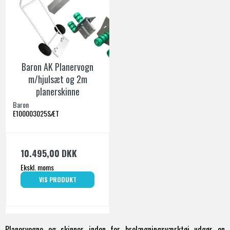
Baron AK Planervogn
m/hjulsæt og 2m
planerskinne
Baron
E100003025SÆT
10.495,00 DKK
Ekskl. moms
VIS PRODUKT
Planervogne og skinner inden for brolægningsværktøj udgør en