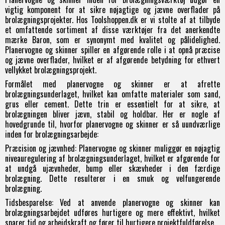
vigtig komponent for at sikre nøjagtige og jævne overflader på
brolægningsprojekter. Hos Toolshoppen.dk er vi stolte af at tilbyde
et omfattende sortiment af disse værktøjer fra det anerkendte
mærke Baron, som er synonymt med kvalitet og pålidelighed.
Planervogne og skinner spiller en afgørende rolle i at opnå præcise
og jævne overflader, hvilket er af afgørende betydning for ethvert
vellykket brolægningsprojekt.
Formålet med planervogne og skinner er at afrette
brolægningsunderlaget, hvilket kan omfatte materialer som sand,
grus eller cement. Dette trin er essentielt for at sikre, at
brolægningen bliver jævn, stabil og holdbar. Her er nogle af
hovedgrunde til, hvorfor planervogne og skinner er så uundværlige
inden for brolægningsarbejde:
Præcision og jævnhed: Planervogne og skinner muliggør en nøjagtig
niveauregulering af brolægningsunderlaget, hvilket er afgørende for
at undgå ujævnheder, bump eller skævheder i den færdige
brolægning. Dette resulterer i en smuk og velfungerende
brolægning.
Tidsbesparelse: Ved at anvende planervogne og skinner kan
brolægningsarbejdet udføres hurtigere og mere effektivt, hvilket
sparer tid og arbejdskraft og fører til hurtigere projektfuldførelse.