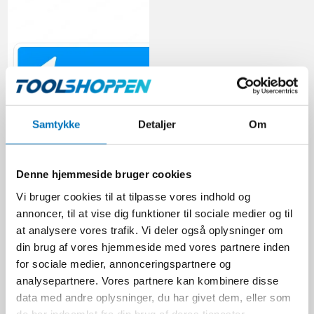
Samtykke
Detaljer
Om
Undertavle UD1 |
Denne hjemmeside bruger cookies
25x50cm | Kørselsretning
Vi bruger cookies til at tilpasse vores indhold og
O100002064
annoncer, til at vise dig funktioner til sociale medier og til
at analysere vores trafik. Vi deler også oplysninger om
din brug af vores hjemmeside med vores partnere inden
267,00 DKK
for sociale medier, annonceringspartnere og
Ekskl. moms
analysepartnere. Vores partnere kan kombinere disse
VIS PRODUKT
data med andre oplysninger, du har givet dem, eller som
de har indsamlet fra din brug af deres tjenester.