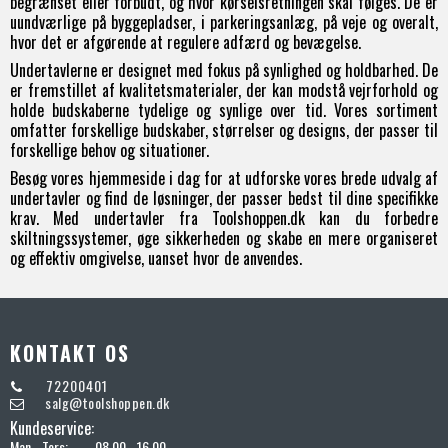
begrænset eller forbudt, og hvor kørselsretningen skal følges. De er
uundværlige på byggepladser, i parkeringsanlæg, på veje og overalt,
hvor det er afgørende at regulere adfærd og bevægelse.
Undertavlerne er designet med fokus på synlighed og holdbarhed. De
er fremstillet af kvalitetsmaterialer, der kan modstå vejrforhold og
holde budskaberne tydelige og synlige over tid. Vores sortiment
omfatter forskellige budskaber, størrelser og designs, der passer til
forskellige behov og situationer.
Besøg vores hjemmeside i dag for at udforske vores brede udvalg af
undertavler og find de løsninger, der passer bedst til dine specifikke
krav. Med undertavler fra Toolshoppen.dk kan du forbedre
skiltningssystemer, øge sikkerheden og skabe en mere organiseret
og effektiv omgivelse, uanset hvor de anvendes.
KONTAKT OS
72200401
salg@toolshoppen.dk
Kundeservice:
Man - Tors:
08.00 - 16.00