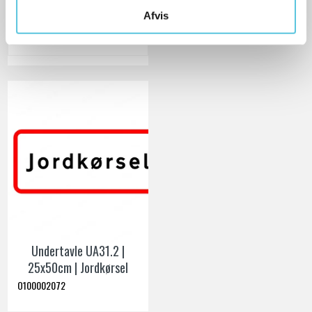
Ekskl. moms
Afvis
VIS PRODUKT
Undertavle UA31.2 |
25x50cm | Jordkørsel
O100002072