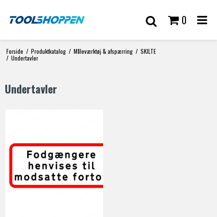
0
Forside
/
Produktkatalog
/
Måleværktøj & afspærring
/
SKILTE
/
Undertavler
Undertavler