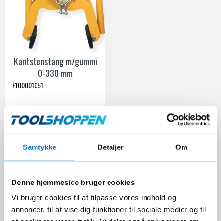
Kantstenstang m/gummi
0-330 mm
E100001051
3.745,00 DKK
Ekskl. moms
Samtykke
Detaljer
Om
VIS PRODUKT
Denne hjemmeside bruger cookies
Universaltænger er afgørende værktøjer inden for
Vi bruger cookies til at tilpasse vores indhold og
brolæggerværktøj. De tilbyder alsidige funktioner og er nødvendige
annoncer, til at vise dig funktioner til sociale medier og til
på mange byggepladser. Hos Toolshoppen.dk finder du et omfattende