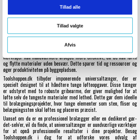
Sikkerhed er altid en prioritet på byggepladsen, og universaltænger
Tillad alle
er designet med brugernes sikkerhed i tankerne. De har ofte
sikkerhedsfunktioner, der beskytter brugerne mod skader og ulykker
under arbejdet. Dette gør dem til pålidelige og sikre værktøjer at
Tillad valgte
arbejde med.
Effektivitet er en anden vigtig faktor, når det kommer til
brolægningsarbejde. Universaltænger øger arbejdseffektiviteten ved
Afvis
at gøre opgaver lettere og mere effektive. Ved at bruge disse
værktøjer kan håndværkere arbejde mere effektivt, da de kan løfte
og flytte materialer uden besvær. Dette sparer tid og ressourcer og
øger produktiviteten på byggepladsen.
Toolshoppen.dk tilbyder imponerende universaltænger, der er
specielt designet til at håndtere tunge løfteopgaver. Disse tænger
er udstyret med to robuste gribearme, der giver mulighed for at
løfte selv de tungeste materialer med lethed. Dette gør dem ideelle
til brolægningsprojekter, hvor tunge elementer som sten, fliser og
belægningssten skal løftes og placeres præcist.
Uanset om du er en professionel brolægger eller en dedikeret gør-
det-selv'er, vil du finde, at universaltænger er uundværlige værktøjer
for at opnå professionelle resultater i dine projekter. Besøg
Toolshoppen.dk i dag for at udforske vores udvalg af