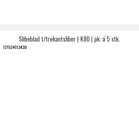
Slibeblad t/trekantsliber | K80 | pk. á 5 stk.
121524113430