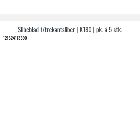
Slibeblad t/trekantsliber | K180 | pk. á 5 stk.
121524113390