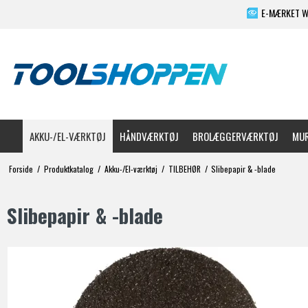
E-MÆRKET 
AKKU-/EL-VÆRKTØJ
HÅNDVÆRKTØJ
BROLÆGGERVÆRKTØJ
MUR
Forside
/
Produktkatalog
/
Akku-/El-værktøj
/
TILBEHØR
/
Slibepapir & -blade
Slibepapir & -blade