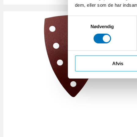
dem, eller som de har indsaml
S
Nødvendig
a
m
t
y
k
k
Afvis
e
v
a
l
g