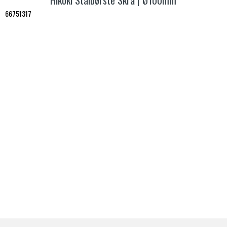
Hikoki Stålbørste Skrå | Ø100mm
66751317