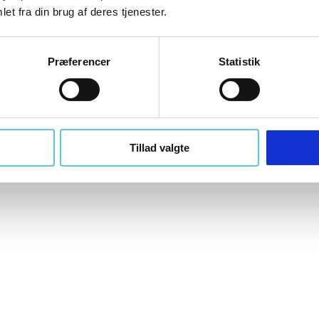
et fra din brug af deres tjenester.
Slibeblad t/trekantsliber | K120 | pk. á 5 stk.
Præferencer
Statistik
121524113389
Tillad valgte