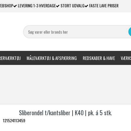
WEBSHOP
LEVERING 1-3 HVERDAGE
STORT UDVALG
FASTE LAVE PRISER
ERVÆRKTØJ
MÅLEVÆRKTØJ & AFSPÆRRING
REDSKABER & HAVE
VÆRKS
Sliberondel t/kantsliber | K40 | pk. á 5 stk.
121524113459