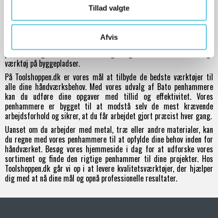
kraftfulde, præcise slag gør dem til et uundværligt værktøj for
Tillad valgte
snedkere og træhåndværkere.
Penhammere er også anvendelige inden for bygnings- og
konstruktionsarbejde. De bruges til at fastgøre metal- eller
Afvis
træelementer, rette strukturer og udføre opgaver, der kræver
præcision og kontrol. Deres alsidighed gør dem til et uundværligt
værktøj på byggepladser.
På Toolshoppen.dk er vores mål at tilbyde de bedste værktøjer til
alle dine håndværksbehov. Med vores udvalg af Bato penhammere
kan du udføre dine opgaver med tillid og effektivitet. Vores
penhammere er bygget til at modstå selv de mest krævende
arbejdsforhold og sikrer, at du får arbejdet gjort præcist hver gang.
Uanset om du arbejder med metal, træ eller andre materialer, kan
du regne med vores penhammere til at opfylde dine behov inden for
håndværket. Besøg vores hjemmeside i dag for at udforske vores
sortiment og finde den rigtige penhammer til dine projekter. Hos
Toolshoppen.dk går vi op i at levere kvalitetsværktøjer, der hjælper
dig med at nå dine mål og opnå professionelle resultater.