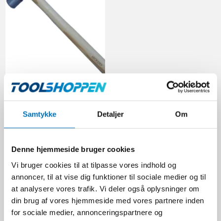
Bato Penhammer no. 4 -
540 gr.
Bato
Samtykke
Detaljer
Om
BA5404
Denne hjemmeside bruger cookies
106,00 DKK
Vi bruger cookies til at tilpasse vores indhold og
Ekskl. moms
annoncer, til at vise dig funktioner til sociale medier og til
VIS PRODUKT
at analysere vores trafik. Vi deler også oplysninger om
din brug af vores hjemmeside med vores partnere inden
for sociale medier, annonceringspartnere og