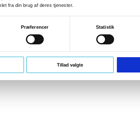
et fra din brug af deres tjenester.
Knivblade 9 mm. t/hobbykniv | 10 stk.
Præferencer
Statistik
H100001010
Tillad valgte