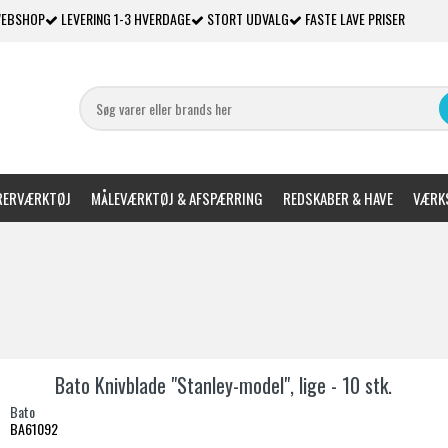
WEBSHOP
LEVERING 1-3 HVERDAGE
STORT UDVALG
FASTE LAVE PRISER
ERVÆRKTØJ
MÅLEVÆRKTØJ & AFSPÆRRING
REDSKABER & HAVE
VÆRKS
Bato Knivblade "Stanley-model", lige - 10 stk.
Bato
BA61092