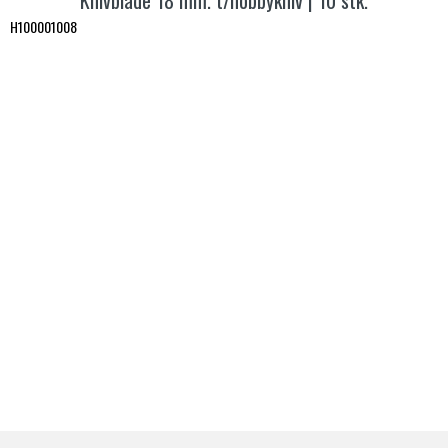
Knivblade 18 mm. t/hobbykniv | 10 stk.
H100001008