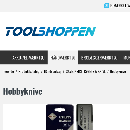
E-MÆRKET 
AKKU-/EL-VÆRKTØJ
HÅNDVÆRKTØJ
BROLÆGGERVÆRKTØJ
MUR
Forside
/
Produktkatalog
/
Håndværktøj
/
SAVE, NEDSTRYGERE & KNIVE
/
Hobbyknive
Hobbyknive