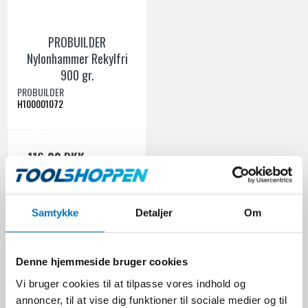
PROBUILDER
Nylonhammer Rekylfri
900 gr.
PROBUILDER
H100001072
116,00 DKK
Ekskl. moms
VIS PRODUKT
Samtykke
Detaljer
Om
Rekylfri hamre er en vigtig del af værktøjskassen for håndværkere
Denne hjemmeside bruger cookies
og professionelle inden for en bred vifte af brancher. Hos
Vi bruger cookies til at tilpasse vores indhold og
Toolshoppen.dk tilbyder vi et omfattende udvalg af rekylfri hamre
fra mærket PROBUILDER, der er kendt for deres pålidelighed og
annoncer, til at vise dig funktioner til sociale medier og til