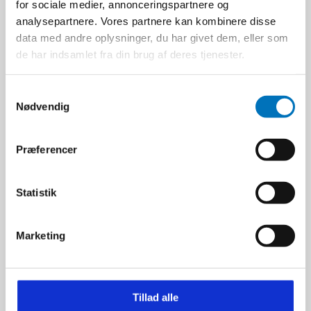
for sociale medier, annonceringspartnere og
analysepartnere. Vores partnere kan kombinere disse
data med andre oplysninger, du har givet dem, eller som
de har indsamlet fra din brug af deres tjenester.
S
Nødvendig
a
m
t
Præferencer
y
k
k
Statistik
e
v
Schneider Paint Marker
Marketing
a
270 | Blå
l
D100002003
g
Tillad alle