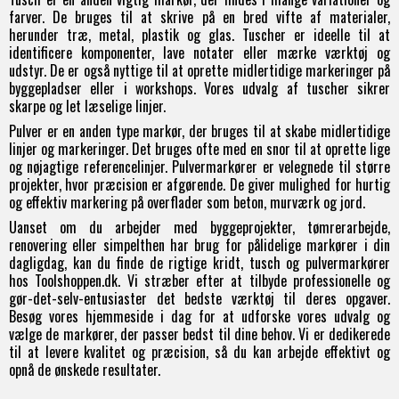
farver. De bruges til at skrive på en bred vifte af materialer,
herunder træ, metal, plastik og glas. Tuscher er ideelle til at
identificere komponenter, lave notater eller mærke værktøj og
udstyr. De er også nyttige til at oprette midlertidige markeringer på
byggepladser eller i workshops. Vores udvalg af tuscher sikrer
skarpe og let læselige linjer.
Pulver er en anden type markør, der bruges til at skabe midlertidige
linjer og markeringer. Det bruges ofte med en snor til at oprette lige
og nøjagtige referencelinjer. Pulvermarkører er velegnede til større
projekter, hvor præcision er afgørende. De giver mulighed for hurtig
og effektiv markering på overflader som beton, murværk og jord.
Uanset om du arbejder med byggeprojekter, tømrerarbejde,
renovering eller simpelthen har brug for pålidelige markører i din
dagligdag, kan du finde de rigtige kridt, tusch og pulvermarkører
hos Toolshoppen.dk. Vi stræber efter at tilbyde professionelle og
gør-det-selv-entusiaster det bedste værktøj til deres opgaver.
Besøg vores hjemmeside i dag for at udforske vores udvalg og
vælge de markører, der passer bedst til dine behov. Vi er dedikerede
til at levere kvalitet og præcision, så du kan arbejde effektivt og
opnå de ønskede resultater.