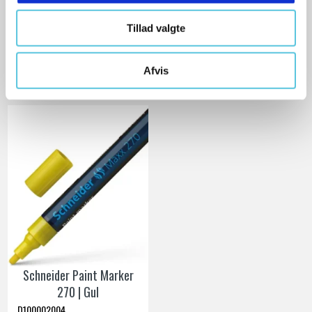
46,00 DKK
Ekskl. moms
Tillad valgte
VIS PRODUKT
Afvis
Schneider Paint Marker
270 | Gul
D100002004