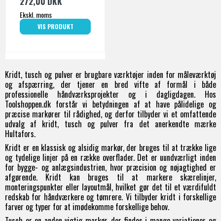
272,00 DKK
Ekskl. moms
VIS PRODUKT
Kridt, tusch og pulver er brugbare værktøjer inden for måleværktøj
og afspærring, der tjener en bred vifte af formål i både
professionelle håndværksprojekter og i dagligdagen. Hos
Toolshoppen.dk forstår vi betydningen af at have pålidelige og
præcise markører til rådighed, og derfor tilbyder vi et omfattende
udvalg af kridt, tusch og pulver fra det anerkendte mærke
Hultafors.
Kridt er en klassisk og alsidig markør, der bruges til at trække lige
og tydelige linjer på en række overflader. Det er uundværligt inden
for bygge- og anlægsindustrien, hvor præcision og nøjagtighed er
afgørende. Kridt kan bruges til at markere skærelinjer,
monteringspunkter eller layoutmål, hvilket gør det til et værdifuldt
redskab for håndværkere og tømrere. Vi tilbyder kridt i forskellige
farver og typer for at imødekomme forskellige behov.
Tusch er en anden vigtig markør, der findes i mange variationer og