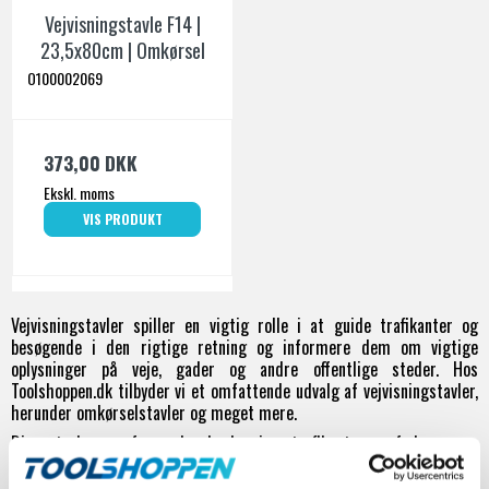
Vejvisningstavle F14 |
23,5x80cm | Omkørsel
O100002069
373,00 DKK
Ekskl. moms
VIS PRODUKT
Vejvisningstavler spiller en vigtig rolle i at guide trafikanter og
besøgende i den rigtige retning og informere dem om vigtige
oplysninger på veje, gader og andre offentlige steder. Hos
Toolshoppen.dk tilbyder vi et omfattende udvalg af vejvisningstavler,
herunder omkørselstavler og meget mere.
Disse tavler er afgørende, da de giver trafikanter og fodgængere
den nødvendige information for at navigere sikkert og effektivt.
Omkørselstavler er især vigtige, da de giver klare anvisninger om