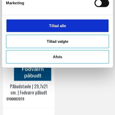
VIS PRODUKT
Marketing
a
l
g
Tillad alle
Tillad valgte
Afvis
Påbudstavle | 29,7x21
cm. | Fodværn påbudt
O100002079