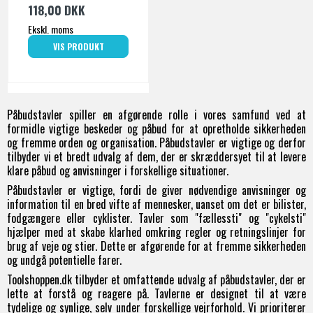
118,00 DKK
Ekskl. moms
VIS PRODUKT
Påbudstavler spiller en afgørende rolle i vores samfund ved at
formidle vigtige beskeder og påbud for at opretholde sikkerheden
og fremme orden og organisation. Påbudstavler er vigtige og derfor
tilbyder vi et bredt udvalg af dem, der er skræddersyet til at levere
klare påbud og anvisninger i forskellige situationer.
Påbudstavler er vigtige, fordi de giver nødvendige anvisninger og
information til en bred vifte af mennesker, uanset om det er bilister,
fodgængere eller cyklister. Tavler som "fællessti" og "cykelsti"
hjælper med at skabe klarhed omkring regler og retningslinjer for
brug af veje og stier. Dette er afgørende for at fremme sikkerheden
og undgå potentielle farer.
Toolshoppen.dk tilbyder et omfattende udvalg af påbudstavler, der er
lette at forstå og reagere på. Tavlerne er designet til at være
tydelige og synlige, selv under forskellige vejrforhold. Vi prioriterer