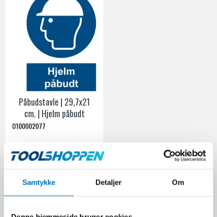
Påbudstavle | 29,7x21
cm. | Hjelm påbudt
O100002077
118,00 DKK
Ekskl. moms
Samtykke
Detaljer
Om
VIS PRODUKT
Denne hjemmeside bruger cookies