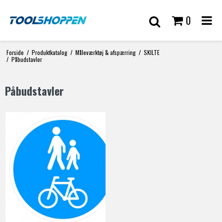
0
Forside
/
Produktkatalog
/
Måleværktøj & afspærring
/
SKILTE
/
Påbudstavler
Påbudstavler