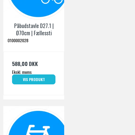
Påbudstavle D27.1 |
Ø70cm | Fællessti
O100002028
588,00 DKK
Ekskl. moms
VIS PRODUKT