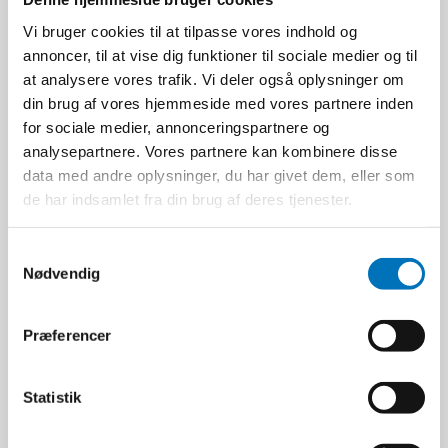
Vi bruger cookies til at tilpasse vores indhold og
annoncer, til at vise dig funktioner til sociale medier og til
at analysere vores trafik. Vi deler også oplysninger om
din brug af vores hjemmeside med vores partnere inden
for sociale medier, annonceringspartnere og
analysepartnere. Vores partnere kan kombinere disse
data med andre oplysninger, du har givet dem, eller som
de har indsamlet fra din brug af deres tjenester.
S
Påbudstavle | 29,7x21
Nødvendig
a
cm. | Høreværn påbudt
m
O100002078
t
Præferencer
y
k
118,00 DKK
k
Statistik
e
Ekskl. moms
v