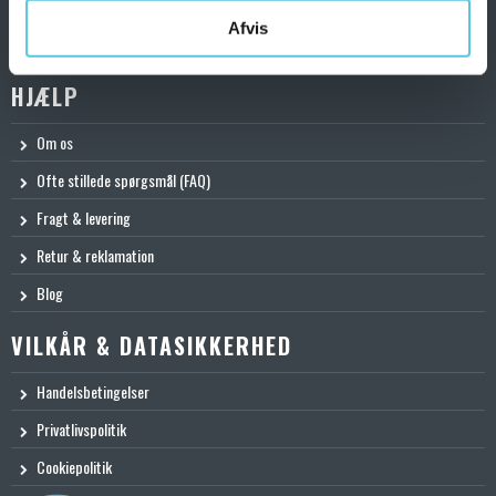
Man - Tors:
08.00 - 16.00
Fredag:
08.00 - 15.00
Afvis
Henvendelser på mail besvares inden for 2 hverdage.
HJÆLP
Om os
Ofte stillede spørgsmål (FAQ)
Fragt & levering
Retur & reklamation
Blog
VILKÅR & DATASIKKERHED
Handelsbetingelser
Privatlivspolitik
Cookiepolitik