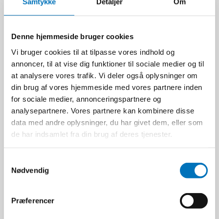
Samtykke
Detaljer
Om
Denne hjemmeside bruger cookies
Vi bruger cookies til at tilpasse vores indhold og
annoncer, til at vise dig funktioner til sociale medier og til
at analysere vores trafik. Vi deler også oplysninger om
din brug af vores hjemmeside med vores partnere inden
for sociale medier, annonceringspartnere og
analysepartnere. Vores partnere kan kombinere disse
data med andre oplysninger, du har givet dem, eller som
de har indsamlet fra din brug af deres tjenester.
Hikoki Excentersliber
S
SV15YC
Nødvendig
a
Hikoki
SV15YCWBZ
m
t
Præferencer
y