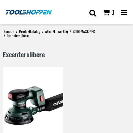
0
Forside
/
Produktkatalog
/
Akku-/El-værktøj
/
SLIBEMASKINER
/
Excenterslibere
Excenterslibere