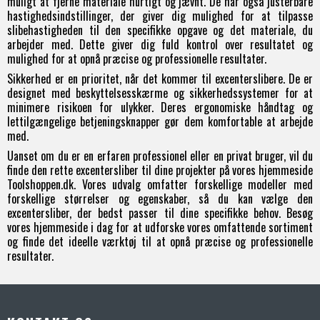
muligt at fjerne materiale hurtigt og jævnt. De har også justerbare
hastighedsindstillinger, der giver dig mulighed for at tilpasse
slibehastigheden til den specifikke opgave og det materiale, du
arbejder med. Dette giver dig fuld kontrol over resultatet og
mulighed for at opnå præcise og professionelle resultater.
Sikkerhed er en prioritet, når det kommer til excenterslibere. De er
designet med beskyttelsesskærme og sikkerhedssystemer for at
minimere risikoen for ulykker. Deres ergonomiske håndtag og
lettilgængelige betjeningsknapper gør dem komfortable at arbejde
med.
Uanset om du er en erfaren professionel eller en privat bruger, vil du
finde den rette excentersliber til dine projekter på vores hjemmeside
Toolshoppen.dk. Vores udvalg omfatter forskellige modeller med
forskellige størrelser og egenskaber, så du kan vælge den
excentersliber, der bedst passer til dine specifikke behov. Besøg
vores hjemmeside i dag for at udforske vores omfattende sortiment
og finde det ideelle værktøj til at opnå præcise og professionelle
resultater.