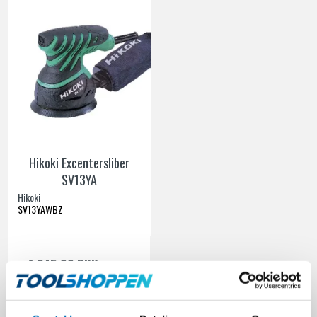
Hikoki Excentersliber
SV13YA
Hikoki
SV13YAWBZ
1.245,00 DKK
Ekskl. moms
VIS PRODUKT