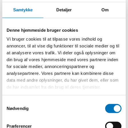
om at kontakte os hurtigst muligt, efter fejlen er sket på
salg@toolshoppen.dk
. For at kunne hjælpe dig bedst muligt, er
Samtykke
Detaljer
Om
det vigtigt, at du oplyser dit ordrenummer og beskriver skaden
så detaljeret som muligt, inklusive varenummer. Vi beder også
om, at du vedhæfter billeder eller videoer af den beskadigede
Denne hjemmeside bruger cookies
vare, da dette vil hjælpe os med at vurdere situationen korrekt.
Vi stræber efter at håndtere eventuelle problemer med
Vi bruger cookies til at tilpasse vores indhold og
beskadigede eller defekte varer effektivt og sørge for, at du
annoncer, til at vise dig funktioner til sociale medier og til
får en passende løsning. Vores kundeservice står til rådighed
at analysere vores trafik. Vi deler også oplysninger om
for at hjælpe dig med at løse eventuelle spørgsmål eller
din brug af vores hjemmeside med vores partnere inden
bekymringer, du måtte have.
for sociale medier, annonceringspartnere og
analysepartnere. Vores partnere kan kombinere disse
data med andre oplysninger, du har givet dem, eller som
de har indsamlet fra din brug af deres tjenester.
Kontakt os
Hvis du har spørgsmål om vores retur- og reklamationspolitik,
S
Nødvendig
er du velkommen til at kontakte os på
salg@toolshoppen.dk
.
a
m
t
Præferencer