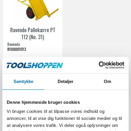
Ravendo Pallekærre PT
112 (No. 31)
Ravendo
R100001013
3.895,00 DKK
Ekskl. moms
Samtykke
Detaljer
Om
VIS PRODUKT
Denne hjemmeside bruger cookies
Vi bruger cookies til at tilpasse vores indhold og
Pallekærre er et uundværligt redskab inden for logistik og
annoncer, til at vise dig funktioner til sociale medier og til
transport, og hos Toolshoppen.dk tilbyder vi et bredt udvalg af
at analysere vores trafik. Vi deler også oplysninger om
pålidelige pallekærre fra mærket Ravendo. Disse kærre er vigtige