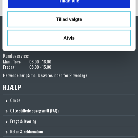
Tillad alle
arbejdsprocess og øge effektiviteten i din virksomhed eller hjemme.
Tillad valgte
KONTAKT OS
Afvis
72200401
salg@toolshoppen.dk
Kundeservice:
Man - Tors:
08.00 - 16.00
Fredag:
08.00 - 15.00
Henvendelser på mail besvares inden for 2 hverdage.
HJÆLP
Om os
Ofte stillede spørgsmål (FAQ)
Fragt & levering
Retur & reklamation