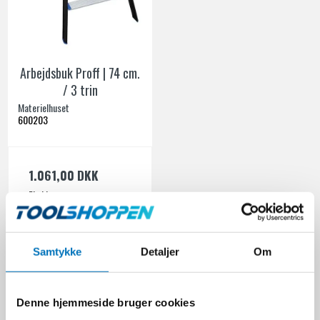
Arbejdsbuk Proff | 74 cm.
/ 3 trin
Materielhuset
600203
1.061,00 DKK
Ekskl. moms
VIS PRODUKT
Samtykke
Detaljer
Om
Trappestiger er en vigtig del af ethvert værktøjssæt, da de giver dig
mulighed for at udføre en lang række opgaver sikkert og effektivt.
Denne hjemmeside bruger cookies
Hos Toolshoppen.dk er vi stolte af at tilbyde et omfattende udvalg af