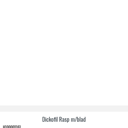
Dickofil Rasp m/blad
H100001161