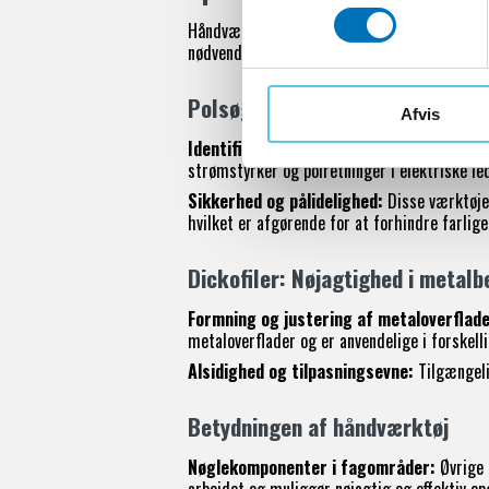
m
Håndværk kræver en række specialiseret vær
t
nødvendighed og tilbyder et bredt udvalg af
y
k
Polsøgere: Essentielle i elektris
k
Afvis
e
Identificering af strømstyrker og polre
v
strømstyrker og polretninger i elektriske led
a
Sikkerhed og pålidelighed:
Disse værktøjer
l
hvilket er afgørende for at forhindre farlige
g
Dickofiler: Nøjagtighed i metalb
Formning og justering af metaloverflade
metaloverflader og er anvendelige i forskel
Alsidighed og tilpasningsevne:
Tilgængelig
Betydningen af håndværktøj
Nøglekomponenter i fagområder:
Øvrige 