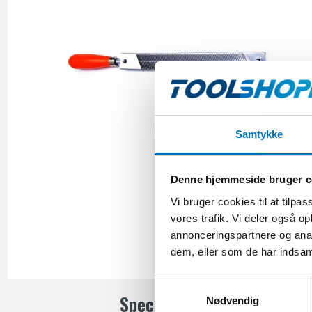
Samtykke
Denne hjemmeside bruger c
Vi bruger cookies til at tilpas
vores trafik. Vi deler også 
annonceringspartnere og anal
dem, eller som de har indsaml
S
Specialiseret håndværktøj: 
Nødvendig
a