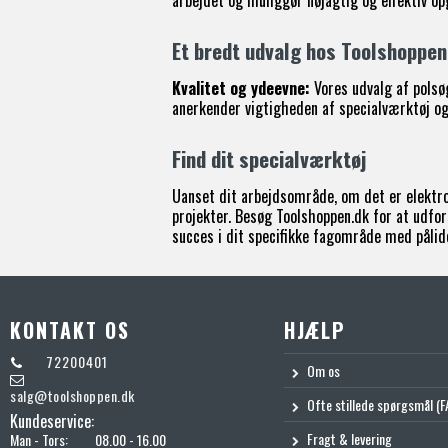
arbejdet og muliggør nøjagtig og effektiv op
Et bredt udvalg hos Toolshoppen
Kvalitet og ydeevne:
Vores udvalg af polsøg
anerkender vigtigheden af specialværktøj og 
Find dit specialværktøj
Uanset dit arbejdsområde, om det er elektron
projekter. Besøg Toolshoppen.dk for at udfor
succes i dit specifikke fagområde med pålide
KONTAKT OS
HJÆLP
72200401
Om os
salg@toolshoppen.dk
Ofte stillede spørgsmål (F
Kundeservice:
Fragt & levering
Man - Tors:
08.00 - 16.00