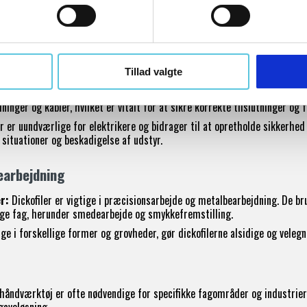
ktøj for at udføre opgaver med nøjagtighed og effektivitet. Hos Tool
 specialværktøjer, herunder polsøgere og dickofiler, som er afgørende 
ke installationer
Tillad valgte
tninger:
Polsøgere er afgørende inden for elektriske installationer og ele
ninger og kabler, hvilket er vitalt for at sikre korrekte tilslutninger og 
 er uundværlige for elektrikere og bidrager til at opretholde sikkerhed 
 situationer og beskadigelse af udstyr.
earbejdning
r:
Dickofiler er vigtige i præcisionsarbejde og metalbearbejdning. De bru
lige fag, herunder smedearbejde og smykkefremstilling.
e i forskellige former og grovheder, gør dickofilerne alsidige og velegn
håndværktøj er ofte nødvendige for specifikke fagområder og industrier. 