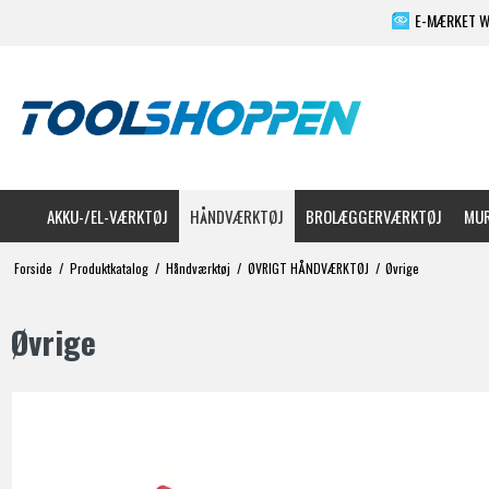
E-MÆRKET 
AKKU-/EL-VÆRKTØJ
HÅNDVÆRKTØJ
BROLÆGGERVÆRKTØJ
MUR
Forside
/
Produktkatalog
/
Håndværktøj
/
ØVRIGT HÅNDVÆRKTØJ
/
Øvrige
Øvrige