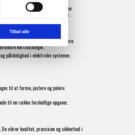
shoppen.dk er vi opmærksomme på denne
i mange håndværksmæssige discipliner.
Tillad alle
ktronik. De anvendes til at identificere
forhindre kortslutninger.
og pålidelighed i elektriske systemer,
ges til at forme, justere og polere
ede til en række forskellige opgaver.
De sikrer kvalitet, præcision og sikkerhed i