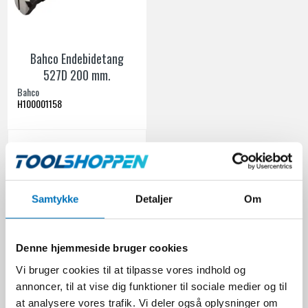
Bahco Endebidetang
527D 200 mm.
Bahco
H100001158
374,00 DKK
Ekskl. moms
VIS PRODUKT
Samtykke
Detaljer
Om
Denne hjemmeside bruger cookies
I værktøjskassen er tænger og sakse af forskellig art essentielle
Vi bruger cookies til at tilpasse vores indhold og
værktøjer, der bruges i en lang række opgaver. Hos Toolshoppen.dk er
vi stolte af at tilbyde et bredt udvalg af øvrige tænger og sakse,
annoncer, til at vise dig funktioner til sociale medier og til
herunder populære mærker som Bacho, der er kendt for deres
at analysere vores trafik. Vi deler også oplysninger om