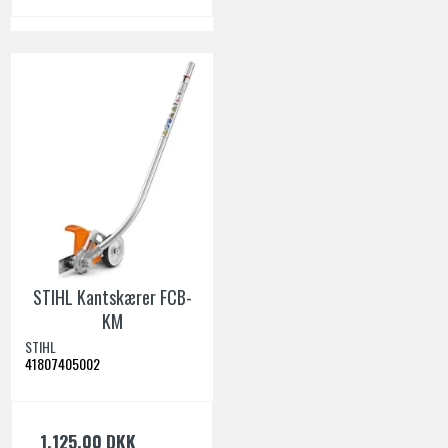
STIHL Kantskærer FCB-
KM
STIHL
41807405002
1.125,00 DKK