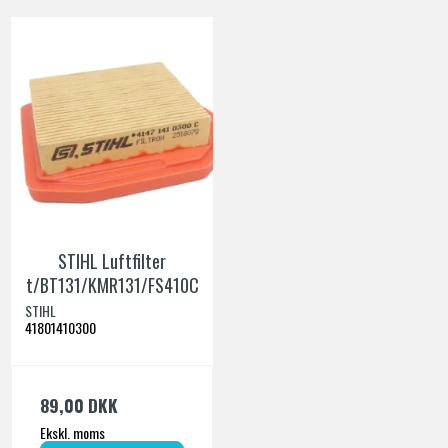
STIHL Luftfilter
t/BT131/KMR131/FS410C
STIHL
41801410300
89,00 DKK
Ekskl. moms