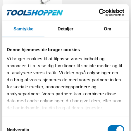
Samtykke
Detaljer
Om
STIHL Multimotor MM 56
Denne hjemmeside bruger cookies
STIHL
46040115401
Vi bruger cookies til at tilpasse vores indhold og
annoncer, til at vise dig funktioner til sociale medier og til
at analysere vores trafik. Vi deler også oplysninger om
4.450,00 DKK
din brug af vores hjemmeside med vores partnere inden
for sociale medier, annonceringspartnere og
Ekskl. moms
analysepartnere. Vores partnere kan kombinere disse
VIS PRODUKT
data med andre oplysninger, du har givet dem, eller som
de har indsamlet fra din brug af deres tjenester.
S
Nødvendig
a