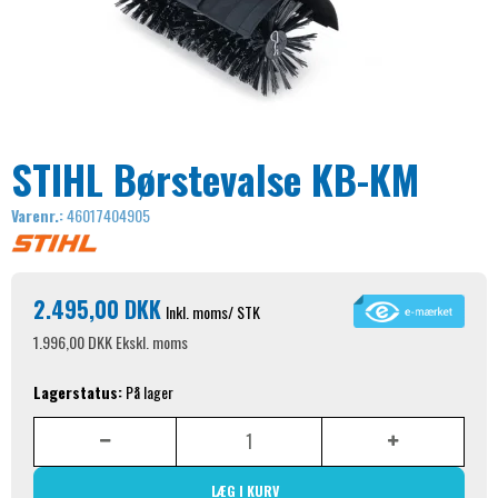
STIHL Børstevalse KB-KM
Varenr.:
46017404905
2.495,00 DKK
Inkl. moms
/ STK
1.996,00 DKK
Ekskl. moms
Lagerstatus:
På lager
LÆG I KURV