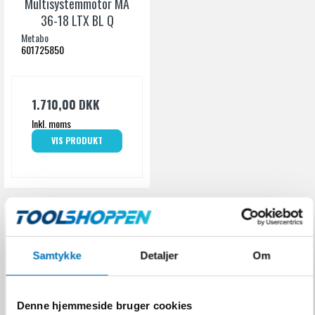
Multisystemmotor MA
Bredde
600 mm
36-18 LTX BL Q
Metabo
601725850
1.710,00 DKK
Inkl. moms
VIS PRODUKT
Samtykke
Detaljer
Om
Denne hjemmeside bruger cookies