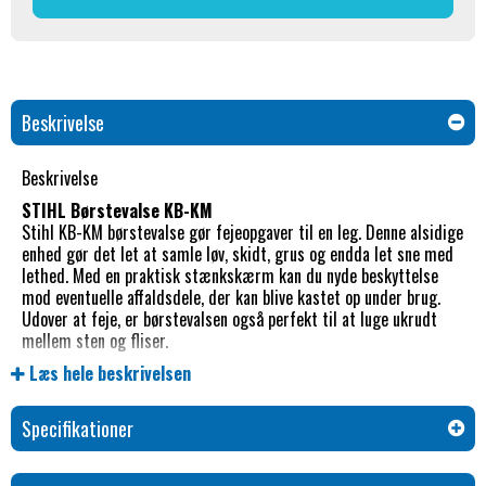
Beskrivelse
Beskrivelse
STIHL Børstevalse KB-KM
Stihl KB-KM børstevalse gør fejeopgaver til en leg. Denne alsidige
enhed gør det let at samle løv, skidt, grus og endda let sne med
lethed. Med en praktisk stænkskærm kan du nyde beskyttelse
mod eventuelle affaldsdele, der kan blive kastet op under brug.
Udover at feje, er børstevalsen også perfekt til at luge ukrudt
mellem sten og fliser.
Kompatibilitet er ikke et problem, da børstevalse er designet til
Læs hele beskrivelsen
at være kompatibel med alle Stihl Kombimotorer, der har
bøjlehåndtag (R-model) samt den praktiske rygbårne FR 130 T
Specifikationer
trimmer.
Egenskaber: