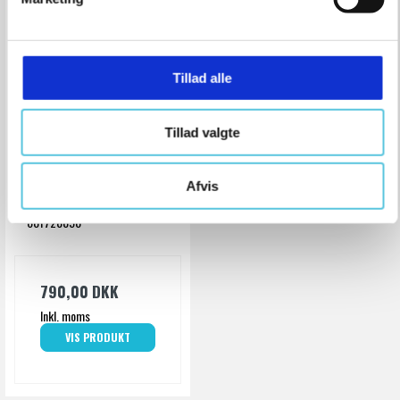
a
l
g
Tillad alle
Tillad valgte
Metabo
Buskrydderforsats MA-
FS 40
Afvis
Metabo
601728850
790,00 DKK
Inkl. moms
VIS PRODUKT