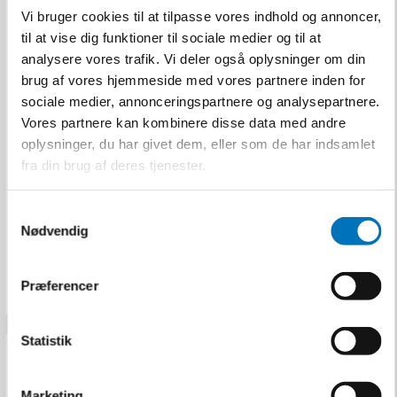
Vi bruger cookies til at tilpasse vores indhold og annoncer,
til at vise dig funktioner til sociale medier og til at
Makita Akku
analysere vores trafik. Vi deler også oplysninger om din
Kombimotor XGT 40V
brug af vores hjemmeside med vores partnere inden for
Solo
sociale medier, annonceringspartnere og analysepartnere.
Vores partnere kan kombinere disse data med andre
Makita
UX01GZ
oplysninger, du har givet dem, eller som de har indsamlet
fra din brug af deres tjenester.
2.195,00 DKK
S
Nødvendig
Inkl. moms
a
VIS PRODUKT
m
t
Præferencer
y
k
k
Statistik
e
v
Marketing