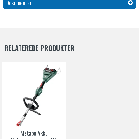
Dokumenter
Let og enkelt at bruge, hvilket gør fejning til en hurtig og
effektiv opgave.
Effektivt fjerner ukrudt mellem sten og fliser, hvilket sikrer en
ren og pæn overflade.
Medfølgende stænkskærm beskytter dig mod utilsigtet affald
og holder arbejdsområdet rent.
Børstevalsen er kompatibel med Stihl Kombimotorer og FR
RELATEREDE PRODUKTER
130 T rygbåret trimmer, hvilket giver dig fleksibilitet og
mulighed for at bruge den på forskellige enheder.
Arbejdsbredde på 600 mm giver dig mulighed for at dække
et stort område på kort tid.
Med en længde på 1250 mm er det nemt at nå svært
tilgængelige områder og hjørner.
Vægten på kun 6,4 kg (uden kombimotor) gør det nemt at
manøvrere og håndtere børstevalsen uden at blive træt.
Udvalgte specifikationer
Produkttype
Børstevalse
Passer til
Stihl Kombimotorer, der har bøjlehåndtag (R-model)
Metabo Akku
samt FR 130 T trimmer