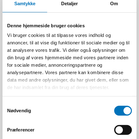
2.295,00 DKK
Samtykke
Detaljer
Om
Ekskl. moms
VIS PRODUKT
Denne hjemmeside bruger cookies
Vi bruger cookies til at tilpasse vores indhold og
annoncer, til at vise dig funktioner til sociale medier og til
at analysere vores trafik. Vi deler også oplysninger om
din brug af vores hjemmeside med vores partnere inden
for sociale medier, annonceringspartnere og
analysepartnere. Vores partnere kan kombinere disse
data med andre oplysninger, du har givet dem, eller som
de har indsamlet fra din brug af deres tjenester.
S
Nødvendig
a
m
Makita Akku Pælebor
t
XGT 40V Solo
Præferencer
y
Makita