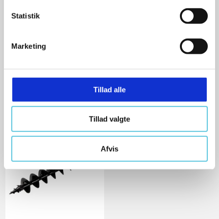
DG001GZ05
k
k
Statistik
e
v
3.749,00 DKK
Marketing
a
Ekskl. moms
l
VIS PRODUKT
g
Tillad alle
Tillad valgte
Afvis