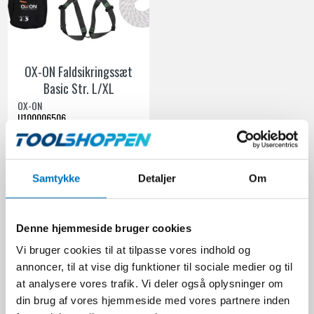
OX-ON Faldsikringssæt
Basic Str. L/XL
OX-ON
U100006506
1.599,00 DKK
Samtykke
Detaljer
Om
Ekskl. moms
VIS PRODUKT
Denne hjemmeside bruger cookies
Vi bruger cookies til at tilpasse vores indhold og
annoncer, til at vise dig funktioner til sociale medier og til
Faldsikringssæt er afgørende udstyr, når det kommer til at beskytte
at analysere vores trafik. Vi deler også oplysninger om
arbejdere mod faldulykker, især i brancher, hvor arbejde på højder er
din brug af vores hjemmeside med vores partnere inden
almindeligt. Hos Toolshoppen.dk tilbyder vi et omfattende udvalg af