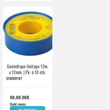
Gevindtape Unitape 12m.
x 12mm. | Pk. á 10 stk.
Q100001187
90,00 DKK
Ekskl. moms
VIS PRODUKT