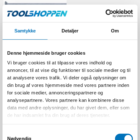
Samtykke
Detaljer
Om
Firkantede søm 3,1 x 80
mm. | Pk. á 310 stk.
Denne hjemmeside bruger cookies
I114017
Vi bruger cookies til at tilpasse vores indhold og
annoncer, til at vise dig funktioner til sociale medier og til
at analysere vores trafik. Vi deler også oplysninger om
149,00 DKK
din brug af vores hjemmeside med vores partnere inden
Ekskl. moms
for sociale medier, annonceringspartnere og
analysepartnere. Vores partnere kan kombinere disse
VIS PRODUKT
data med andre oplysninger, du har givet dem, eller som
de har indsamlet fra din brug af deres tjenester.
S
Nødvendig
a