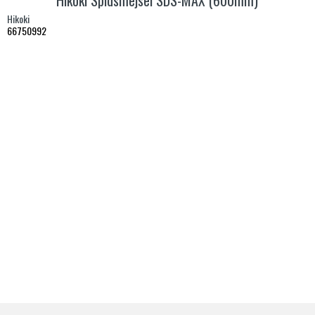
Hikoki Spidsmejsel SDS-MAX (600mm)
Hikoki
66750992