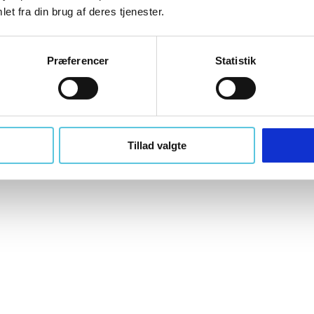
et fra din brug af deres tjenester.
Hikoki Fladmejsel SDS-Max | 26x400 mm.
Præferencer
Statistik
Hikoki
66750994
Tillad valgte