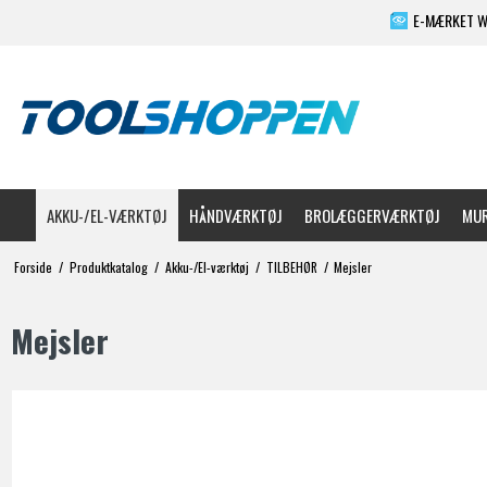
E-MÆRKET 
AKKU-/EL-VÆRKTØJ
HÅNDVÆRKTØJ
BROLÆGGERVÆRKTØJ
MUR
Forside
/
Produktkatalog
/
Akku-/El-værktøj
/
TILBEHØR
/
Mejsler
Mejsler