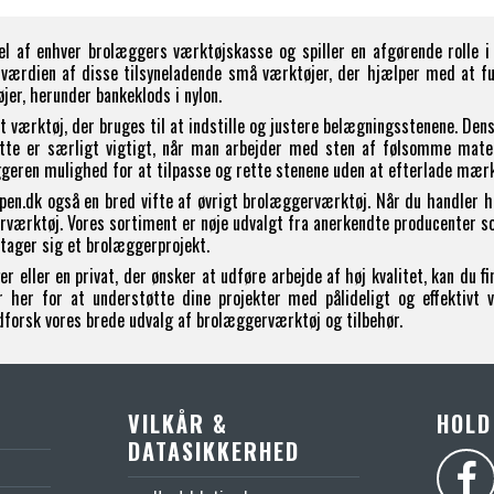
el af enhver brolæggers værktøjskasse og spiller en afgørende rolle i
 værdien af disse tilsyneladende små værktøjer, der hjælper med at fu
jer, herunder bankeklods i nylon.
t værktøj, der bruges til at indstille og justere belægningsstenene. Dens
ette er særligt vigtigt, når man arbejder med sten af ​​følsomme mate
geren mulighed for at tilpasse og rette stenene uden at efterlade mærk
ppen.dk også en bred vifte af øvrigt brolæggerværktøj. Når du handler ho
gerværktøj. Vores sortiment er nøje udvalgt fra anerkendte producenter s
åtager sig et brolæggerprojekt.
r eller en privat, der ønsker at udføre arbejde af høj kvalitet, kan du 
 her for at understøtte dine projekter med pålideligt og effektivt v
dforsk vores brede udvalg af brolæggerværktøj og tilbehør.
VILKÅR &
HOLD
DATASIKKERHED