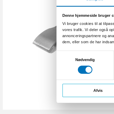
Denne hjemmeside bruger c
Vi bruger cookies til at tilpas
vores trafik. Vi deler også 
annonceringspartnere og anal
dem, eller som de har indsaml
S
Nødvendig
a
m
t
y
k
k
Afvis
e
v
a