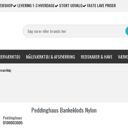
WEBSHOP
LEVERING 1-3 HVERDAGE
STORT UDVALG
FASTE LAVE PRISER
ERVÆRKTØJ
MÅLEVÆRKTØJ & AFSPÆRRING
REDSKABER & HAVE
VÆRKS
rværktøj
Peddinghaus Bankeklods Nylon
Peddinghaus
D100003005