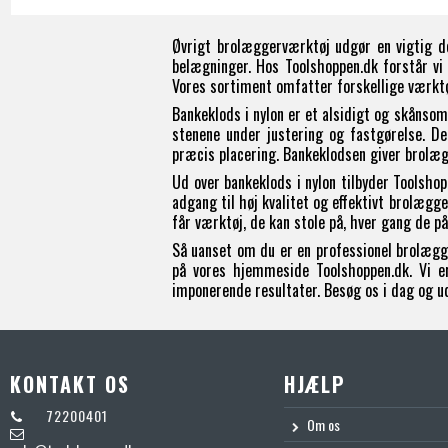
Øvrigt brolæggerværktøj udgør en vigtig d
belægninger. Hos Toolshoppen.dk forstår vi
Vores sortiment omfatter forskellige værktø
Bankeklods i nylon er et alsidigt og skånsom
stenene under justering og fastgørelse. D
præcis placering. Bankeklodsen giver brolæg
Ud over bankeklods i nylon tilbyder Toolsho
adgang til høj kvalitet og effektivt brolæg
får værktøj, de kan stole på, hver gang de p
Så uanset om du er en professionel brolægge
på vores hjemmeside Toolshoppen.dk. Vi er
imponerende resultater. Besøg os i dag og u
KONTAKT OS
HJÆLP
72200401
Om os