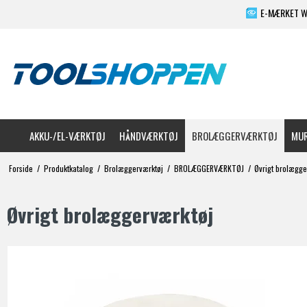
E-MÆRKET 
AKKU-/EL-VÆRKTØJ
HÅNDVÆRKTØJ
BROLÆGGERVÆRKTØJ
MUR
Forside
/
Produktkatalog
/
Brolæggerværktøj
/
BROLÆGGERVÆRKTØJ
/
Øvrigt brolægge
Øvrigt brolæggerværktøj