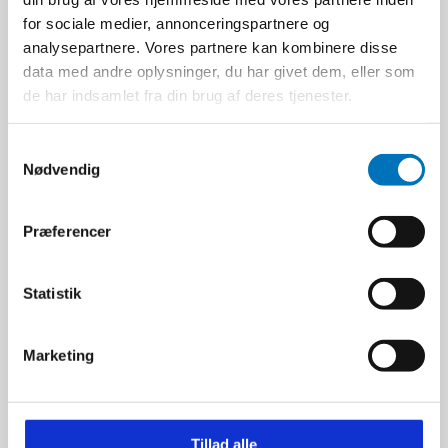
for sociale medier, annonceringspartnere og
analysepartnere. Vores partnere kan kombinere disse
data med andre oplysninger, du har givet dem, eller som
de har indsamlet fra din brug af deres tjenester.
S
Nødvendig
a
m
t
Præferencer
y
k
k
Statistik
e
Hamevac Sugekop,
v
200x400 mm. - t/VTH-
Marketing
a
150-BL
l
Hamevac
11503703
g
Tillad alle