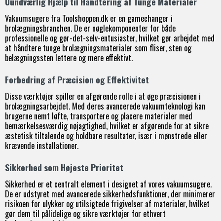
Uundværlig Hjælp til Håndtering af Tunge Materialer
Vakuumsugere fra Toolshoppen.dk er en gamechanger i
brolægningsbranchen. De er nøglekomponenter for både
professionelle og gør-det-selv-entusiaster, hvilket gør arbejdet med
at håndtere tunge brolægningsmaterialer som fliser, sten og
belægningssten lettere og mere effektivt.
Forbedring af Præcision og Effektivitet
Disse værktøjer spiller en afgørende rolle i at øge præcisionen i
brolægningsarbejdet. Med deres avancerede vakuumteknologi kan
brugerne nemt løfte, transportere og placere materialer med
bemærkelsesværdig nøjagtighed, hvilket er afgørende for at sikre
æstetisk tiltalende og holdbare resultater, især i mønstrede eller
krævende installationer.
Sikkerhed som Højeste Prioritet
Sikkerhed er et centralt element i designet af vores vakuumsugere.
De er udstyret med avancerede sikkerhedsfunktioner, der minimerer
risikoen for ulykker og utilsigtede frigivelser af materialer, hvilket
gør dem til pålidelige og sikre værktøjer for ethvert