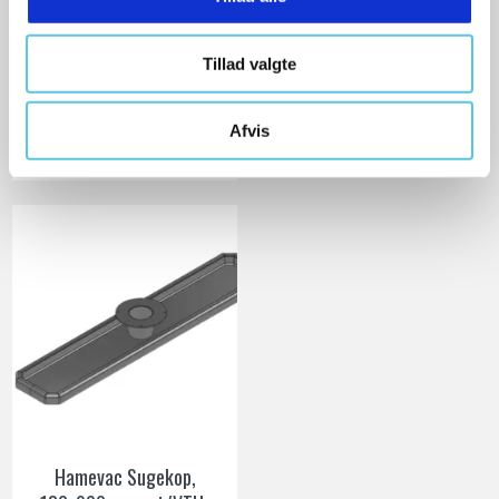
3.006,00 DKK
Tillad valgte
Ekskl. moms
VIS PRODUKT
Afvis
Hamevac Sugekop,