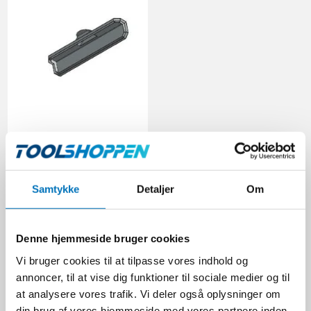
Hamevac
Kantstenssugekop,
1200x100 mm. - t/VTH-
150-BL
Samtykke
Detaljer
Om
Hamevac
11503407
Denne hjemmeside bruger cookies
Vi bruger cookies til at tilpasse vores indhold og
4.782,00 DKK
annoncer, til at vise dig funktioner til sociale medier og til
Ekskl. moms
at analysere vores trafik. Vi deler også oplysninger om
VIS PRODUKT
din brug af vores hjemmeside med vores partnere inden