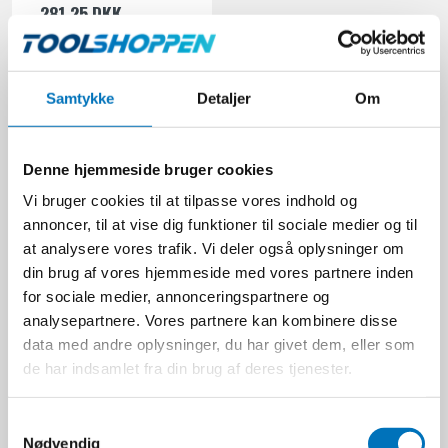
281,25 DKK
Ekskl. moms
VIS PRODUKT
Samtykke
Detaljer
Om
Denne hjemmeside bruger cookies
Vi bruger cookies til at tilpasse vores indhold og
annoncer, til at vise dig funktioner til sociale medier og til
at analysere vores trafik. Vi deler også oplysninger om
din brug af vores hjemmeside med vores partnere inden
for sociale medier, annonceringspartnere og
analysepartnere. Vores partnere kan kombinere disse
data med andre oplysninger, du har givet dem, eller som
de har indsamlet fra din brug af deres tjenester.
Baron AK Sideskinne - 2
m.
S
Nødvendig
Baron
a