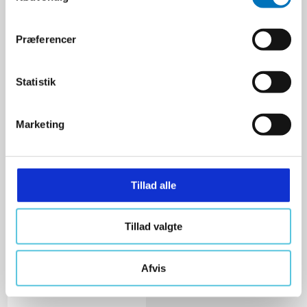
E100003019
m
t
Præferencer
y
481,25 DKK
k
Ekskl. moms
k
Statistik
e
VIS PRODUKT
v
Marketing
a
l
g
Tillad alle
Tillad valgte
Afvis