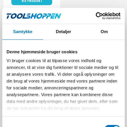
VIS PRODUKT
Samtykke
Detaljer
Om
Denne hjemmeside bruger cookies
Vi bruger cookies til at tilpasse vores indhold og
annoncer, til at vise dig funktioner til sociale medier og til
at analysere vores trafik. Vi deler også oplysninger om
din brug af vores hjemmeside med vores partnere inden
for sociale medier, annonceringspartnere og
GARDENA Strålespids
analysepartnere. Vores partnere kan kombinere disse
Classic
data med andre oplysninger, du har givet dem, eller som
GARDENA
de har indsamlet fra din brug af deres tjenester.
J100001036
S