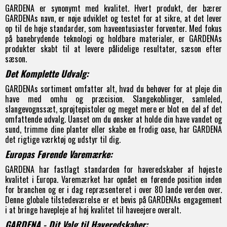
GARDENA er synonymt med kvalitet. Hvert produkt, der bærer
GARDENAs navn, er nøje udviklet og testet for at sikre, at det lever
op til de høje standarder, som haveentusiaster forventer. Med fokus
på banebrydende teknologi og holdbare materialer, er GARDENAs
produkter skabt til at levere pålidelige resultater, sæson efter
sæson.
Det Komplette Udvalg:
GARDENAs sortiment omfatter alt, hvad du behøver for at pleje din
have med omhu og præcision.
Slangekoblinger
,
samleled
,
slangevognssæt
,
sprøjtepistoler
og meget mere er blot en del af det
omfattende udvalg. Uanset om du ønsker at holde din have vandet og
sund, trimme dine planter eller skabe en frodig oase, har GARDENA
det rigtige værktøj og udstyr til dig.
Europas Førende Varemærke:
GARDENA har fastlagt standarden for haveredskaber af højeste
kvalitet i Europa. Varemærket har opnået en førende position inden
for branchen og er i dag repræsenteret i over 80 lande verden over.
Denne globale tilstedeværelse er et bevis på GARDENAs engagement
i at bringe havepleje af høj kvalitet til haveejere overalt.
GARDENA - Dit Valg til Haveredskaber: