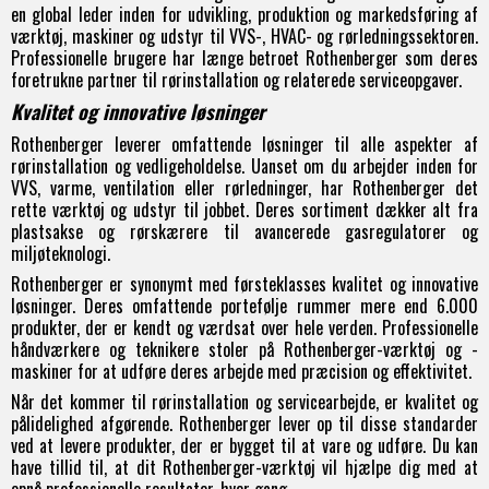
en global leder inden for udvikling, produktion og markedsføring af
værktøj, maskiner og udstyr til VVS-, HVAC- og rørledningssektoren.
Professionelle brugere har længe betroet Rothenberger som deres
foretrukne partner til rørinstallation og relaterede serviceopgaver.
Kvalitet og innovative løsninger
Rothenberger leverer omfattende løsninger til alle aspekter af
rørinstallation og vedligeholdelse. Uanset om du arbejder inden for
VVS, varme, ventilation eller rørledninger, har Rothenberger det
rette værktøj og udstyr til jobbet. Deres sortiment dækker alt fra
plastsakse
og
rørskærere
til avancerede
gasregulatorer
og
miljøteknologi.
Rothenberger er synonymt med førsteklasses kvalitet og innovative
løsninger. Deres omfattende portefølje rummer mere end 6.000
produkter, der er kendt og værdsat over hele verden. Professionelle
håndværkere og teknikere stoler på Rothenberger-værktøj og -
maskiner for at udføre deres arbejde med præcision og effektivitet.
Når det kommer til rørinstallation og servicearbejde, er kvalitet og
pålidelighed afgørende. Rothenberger lever op til disse standarder
ved at levere produkter, der er bygget til at vare og udføre. Du kan
have tillid til, at dit Rothenberger-værktøj vil hjælpe dig med at
opnå professionelle resultater, hver gang.