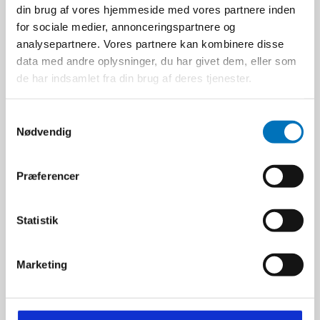
din brug af vores hjemmeside med vores partnere inden
for sociale medier, annonceringspartnere og
analysepartnere. Vores partnere kan kombinere disse
data med andre oplysninger, du har givet dem, eller som
de har indsamlet fra din brug af deres tjenester.
S
Nødvendig
a
Rothenberger Glidering
m
t/ROCUT 110
t
Rothenberger
Præferencer
y
F85010
k
k
Statistik
e
77,00 DKK
v
Ekskl. moms
Marketing
a
VIS PRODUKT
l
g