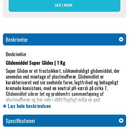
LÆG I KURV
Beskrivelse
Beskrivelse
Glidemiddel Super Glidex | 1 Kg
Super Glidex er et frostsikkert, silikoneholdigt glidemiddel, der
anvendes ved montage af plastmufferør. Glidemidlet er
karakteriseret ved sin snehvide farve, lugtfrihed og behageligt
kremede konsistens, med en neutral pH-værdi på cirka 7.
Glidemidlet sikrer let og problemfri sammenføjning af
plastmufferør og har selv i vådt/fugtigt miljø en god
vedhæftningsevne. Silikonens tilstedeværelse sikrer, at rørdelene
Læs hele beskrivelsen
nemt kan afmonteres selv efter længere perioder, samtidig med
at det beskytter gummitætningen mod at udtørre/mørne.
Specifikationer
OBS: Gælder kun kloakrør.