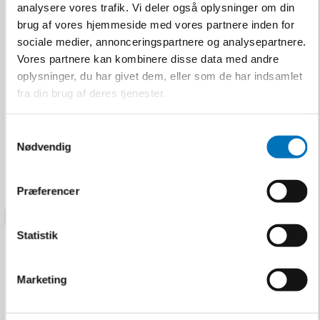
Rothenberger
analysere vores trafik. Vi deler også oplysninger om din
Plastsaks Rocut TC50
brug af vores hjemmeside med vores partnere inden for
Pro
sociale medier, annonceringspartnere og analysepartnere.
Rothenberger
Vores partnere kan kombinere disse data med andre
52010
oplysninger, du har givet dem, eller som de har indsamlet
fra din brug af deres tjenester.
749,00 DKK
S
Inkl. moms
Nødvendig
a
VIS PRODUKT
m
t
Præferencer
y
k
k
Statistik
e
v
Marketing
a
l