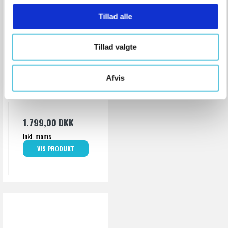
g
Tillad alle
Rothenberger
Tillad valgte
Plastsaks Rocut TC75
Rothenberger
Afvis
52015
1.799,00 DKK
Inkl. moms
VIS PRODUKT