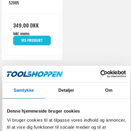
Produkttype
Glidemiddel
52005
Anvendelsesområde
Ved montage af plastmufferør
Vægt
1 Kg
349,00 DKK
pH-værdi
Ca. 7 (neutral)
Inkl. moms
VIS PRODUKT
Samtykke
Detaljer
Om
Denne hjemmeside bruger cookies
Vi bruger cookies til at tilpasse vores indhold og annoncer,
til at vise dig funktioner til sociale medier og til at