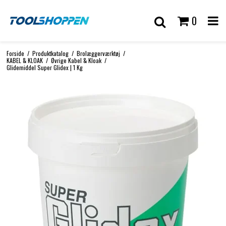
0
Forside
/
Produktkatalog
/
Brolæggerværktøj
/
KABEL & KLOAK
/
Øvrige Kabel & Kloak
/
Glidemiddel Super Glidex | 1 Kg