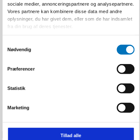
sociale medier, annonceringspartnere og analysepartnere.
Vores partnere kan kombinere disse data med andre
oplysninger, du har givet dem, eller som de har indsamlet
fra din brug af deres tjenester.
S
KASK Hjelmadapter
Nødvendig
a
t/høreværn I-S
m
KASK
t
Præferencer
U100003026
y
k
k
Statistik
117,00 DKK
e
Inkl. moms
v
Marketing
VIS PRODUKT
a
l
g
Tillad alle