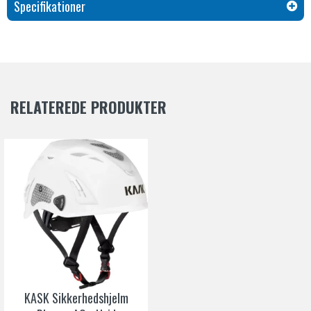
Specifikationer
Produkttype
Hjelmadapter
Anvendelsesområde
Montering af høreværn til KASK
Sikkerhedshjelm Plasma
Risikokategori
CAT. II
RELATEREDE PRODUKTER
KASK Sikkerhedshjelm