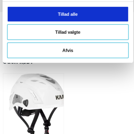
g
Tillad alle
Tillad valgte
KUNDER DER HAR KØBT DETTE PRODUKT HAR
Afvis
OGSÅ KØBT