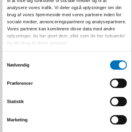
til at vise dig funktioner til sociale medier og til at
analysere vores trafik. Vi deler også oplysninger om din
brug af vores hjemmeside med vores partnere inden for
sociale medier, annonceringspartnere og analysepartnere.
Vores partnere kan kombinere disse data med andre
oplysninger, du har givet dem, eller som de har indsamlet
fra din brug af deres tjenester.
KASK Sikkerhedshjelm
Plasma AQ - Grøn
S
Nødvendig
KASK
a
U100003083
m
t
Præferencer
y
531,00 DKK
k
k
Statistik
Inkl. moms
e
VIS PRODUKT
v
Marketing
a
l