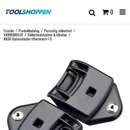
0
Forside
/
Produktkatalog
/
Personlig sikkerhed
/
VÆRNEMIDLER
/
Sikkerhedshjelme & tilbehør
/
KASK Hjelmadapter t/høreværn I-S