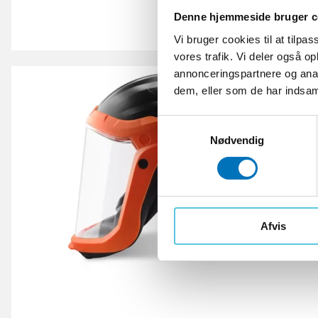
Denne hjemmeside bruger c
Vi bruger cookies til at tilpas
vores trafik. Vi deler også 
annonceringspartnere og anal
dem, eller som de har indsaml
S
Nødvendig
a
m
t
y
k
k
Afvis
e
v
a
l
g