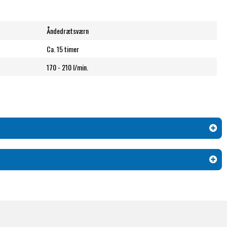
Åndedrætsværn
Ca. 15 timer
170 - 210 l/min.