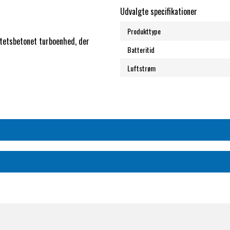
Udvalgte specifikationer
Produkttype
itetsbetonet turboenhed, der
Batteritid
Luftstrøm
vilket sikrer behagelig brug i
 mulighed for at justere
j luftstrøm på 210+ l/min. OX-ON
r, der kan bruges til beskyttelse
esporer og meget mere. Enhedens