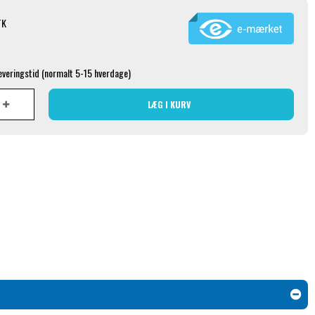
TK
leveringstid (normalt 5-15 hverdage)
LÆG I KURV