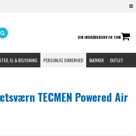
DIN INDKØBSKURV ER TOM
TED, EL & BELYSNING
PERSONLIG SIKKERHED
MÆRKER
OUTLET
ætsværn TECMEN Powered Air