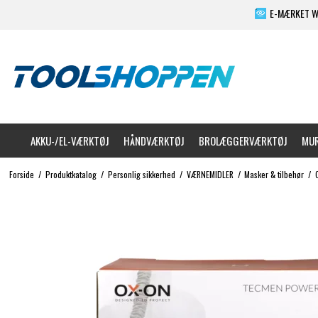
E-MÆRKET 
AKKU-/EL-VÆRKTØJ
HÅNDVÆRKTØJ
BROLÆGGERVÆRKTØJ
MUR
Forside
/
Produktkatalog
/
Personlig sikkerhed
/
VÆRNEMIDLER
/
Masker & tilbehør
/