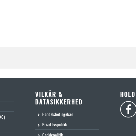
VILKÅR &
HOLD
DATASIKKERHED
Handelsbetingelser
AQ)
Privatlivspolitik
Cookiepolitik