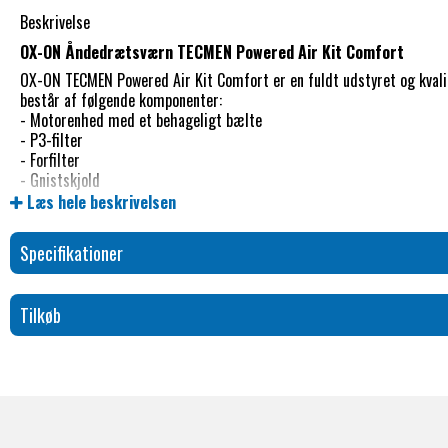
Beskrivelse
OX-ON Åndedrætsværn TECMEN Powered Air Kit Comfort
OX-ON TECMEN Powered Air Kit
Comfort er en fuldt udstyret og kval
består af følgende komponenter:
- Motorenhed med et behageligt bælte
- P3-filter
- Forfilter
- Gnistskjold
- Selvjusterende luftslange
Læs hele beskrivelsen
- Bæresele
- Batteri
Specifikationer
- Batterioplader
- Luftstrømsmåler
- Opbevaringstaske
Tilkøb
Denne enhed er designet med henblik på at være let og ergonomisk, h
længere perioder. Den robuste motorenhed af Tecmen-modellen giver
luftstrømmen i to niveauer: en lav luftstrøm på 170+ l/min og en hø
Tecmen-modellen kan anvende både partikelfiltre og organiske filtre.
Med OX-ON TECMEN Powered Air Kit Comfort følger der 1 stk. P3-filte
mod cement, kalk, gødning, asbest, kaustisk soda, svejserøg, svamp