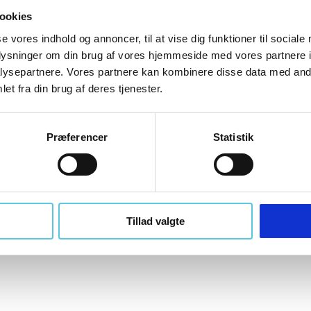
ookies
se vores indhold og annoncer, til at vise dig funktioner til sociale
oplysninger om din brug af vores hjemmeside med vores partnere i
ysepartnere. Vores partnere kan kombinere disse data med andr
OX-ON Ansigtsskærm TECMEN G10 Comfort
et fra din brug af deres tjenester.
OX-ON
U100004125
Præferencer
Statistik
Tillad valgte