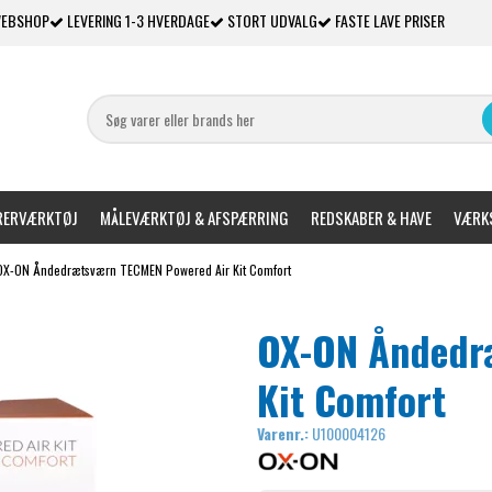
WEBSHOP
LEVERING 1-3 HVERDAGE
STORT UDVALG
FASTE LAVE PRISER
ERVÆRKTØJ
MÅLEVÆRKTØJ & AFSPÆRRING
REDSKABER & HAVE
VÆRKS
OX-ON Åndedrætsværn TECMEN Powered Air Kit Comfort
OX-ON Åndedr
Kit Comfort
Varenr.:
U100004126