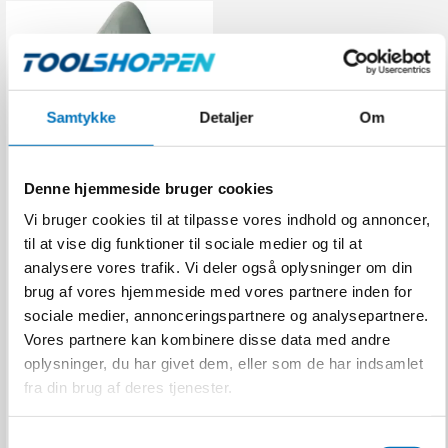
Samtykke
Detaljer
Om
Denne hjemmeside bruger cookies
Vi bruger cookies til at tilpasse vores indhold og annoncer,
OX-ON Halvmaske 3M
til at vise dig funktioner til sociale medier og til at
6100 Str. L
analysere vores trafik. Vi deler også oplysninger om din
OX-ON
brug af vores hjemmeside med vores partnere inden for
U100004009
sociale medier, annonceringspartnere og analysepartnere.
Vores partnere kan kombinere disse data med andre
oplysninger, du har givet dem, eller som de har indsamlet
162,00 DKK
fra din brug af deres tjenester.
Inkl. moms
VIS PRODUKT
S