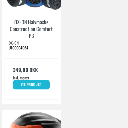
Indhold
5500 ml.
Dimension
29x22x12 cm.
OX-ON Halvmaske
Construction Comfort
Materiale
Transparant polypropylen
P3
OX-ON
U100004064
349,00 DKK
Inkl. moms
VIS PRODUKT