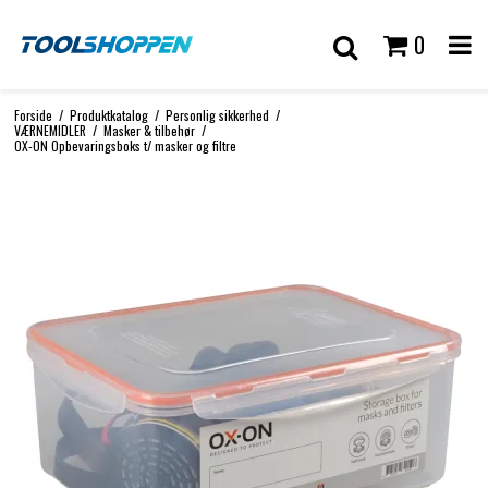
0
Forside
/
Produktkatalog
/
Personlig sikkerhed
/
VÆRNEMIDLER
/
Masker & tilbehør
/
OX-ON Opbevaringsboks t/ masker og filtre