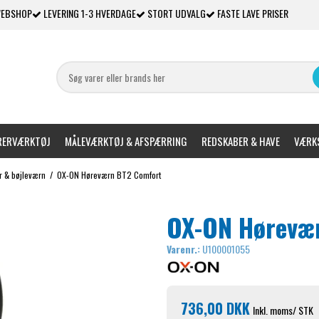
WEBSHOP
LEVERING 1-3 HVERDAGE
STORT UDVALG
FASTE LAVE PRISER
ERVÆRKTØJ
MÅLEVÆRKTØJ & AFSPÆRRING
REDSKABER & HAVE
VÆRKS
r & bøjleværn
/
OX-ON Høreværn BT2 Comfort
OX-ON Hørevæ
Varenr.:
U100001055
736,00 DKK
Inkl. moms
/ STK