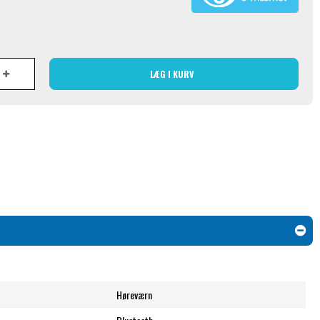
LÆG I KURV
Høreværn