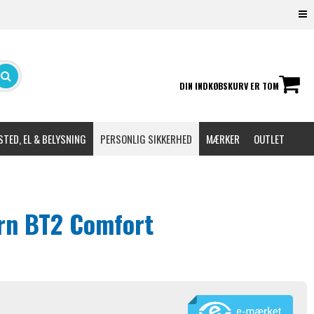
DIN INDKØBSKURV ER TOM
TED, EL & BELYSNING
PERSONLIG SIKKERHED
MÆRKER
OUTLET
rn BT2 Comfort