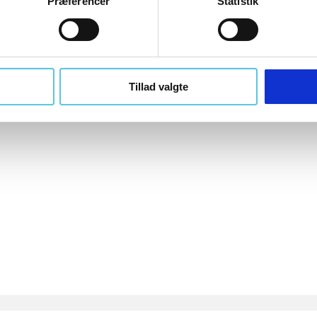
Præferencer
Statistik
U100001009
Tillad valgte