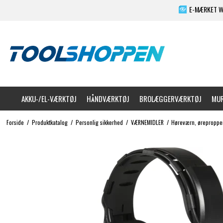
E-MÆRKET 
AKKU-/EL-VÆRKTØJ
HÅNDVÆRKTØJ
BROLÆGGERVÆRKTØJ
MUR
Forside
/
Produktkatalog
/
Personlig sikkerhed
/
VÆRNEMIDLER
/
Høreværn, øreproppe