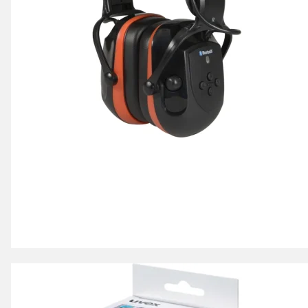
Bluetooth
Medhør
Indbygget mikrofon
Ventileret dual hovedbånd
AUX-indgang
Moderat til høj dæmpning