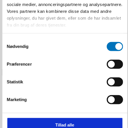
sociale medier, annonceringspartnere og analysepartnere.
50 par
Vores partnere kan kombinere disse data med andre
U100001010
oplysninger, du har givet dem, eller som de har indsamlet
fra din brug af deres tjenester.
149,00 DKK
S
Inkl. moms
Nødvendig
a
VIS PRODUKT
m
t
Præferencer
y
k
k
Statistik
e
v
Marketing
a
l
g
Tillad alle