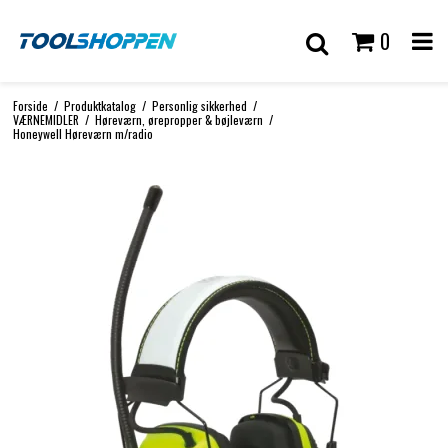
0
Forside
/
Produktkatalog
/
Personlig sikkerhed
/
VÆRNEMIDLER
/
Høreværn, ørepropper & bøjleværn
/
Honeywell Høreværn m/radio