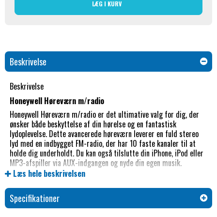
LÆG I KURV
Beskrivelse
Beskrivelse
Honeywell Høreværn m/radio
Honeywell Høreværn m/radio er det ultimative valg for dig, der
ønsker både beskyttelse af din hørelse og en fantastisk
lydoplevelse. Dette avancerede høreværn leverer en fuld stereo
lyd med en indbygget FM-radio, der har 10 faste kanaler til at
holde dig underholdt. Du kan også tilslutte din iPhone, iPod eller
MP3-afspiller via AUX-indgangen og nyde din egen musik.
Læs hele beskrivelsen
Høreværnet er designet til at beskytte din hørelse på en effektiv
og behagelig måde. Det filtrerer skadelige lydniveauer og
reducerer støj, samtidig med at det bevarer en fantastisk klar
Specifikationer
stereolyd. Du kan nyde din yndlingsmusik eller radio uden at gå på
kompromis med din høresikkerhed.