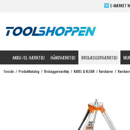
E-MÆRKET 
AKKU-/EL-VÆRKTØJ
HÅNDVÆRKTØJ
BROLÆGGERVÆRKTØJ
MUR
Forside
/
Produktkatalog
/
Brolæggerværktøj
/
KABEL & KLOAK
/
Rørskærer
/
Rørskære