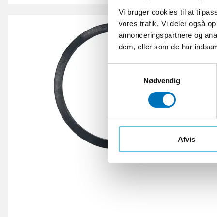
Vi bruger cookies til at tilpas
vores trafik. Vi deler også 
annonceringspartnere og anal
dem, eller som de har indsaml
S
Nødvendig
a
m
t
y
k
k
Afvis
e
v
a
l
g