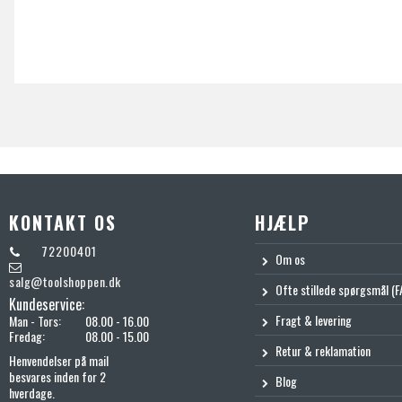
KONTAKT OS
HJÆLP
72200401
Om os
salg@toolshoppen.dk
Ofte stillede spørgsmål (F
Kundeservice:
Fragt & levering
Man - Tors:
08.00 - 16.00
Fredag:
08.00 - 15.00
Retur & reklamation
Henvendelser på mail
besvares inden for 2
Blog
hverdage.