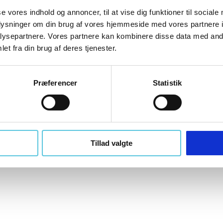
se vores indhold og annoncer, til at vise dig funktioner til sociale
oplysninger om din brug af vores hjemmeside med vores partnere i
Rothenberger Glidering t/ROCUT 160
ysepartnere. Vores partnere kan kombinere disse data med andr
Rothenberger
et fra din brug af deres tjenester.
Q100003013
Præferencer
Statistik
Tillad valgte