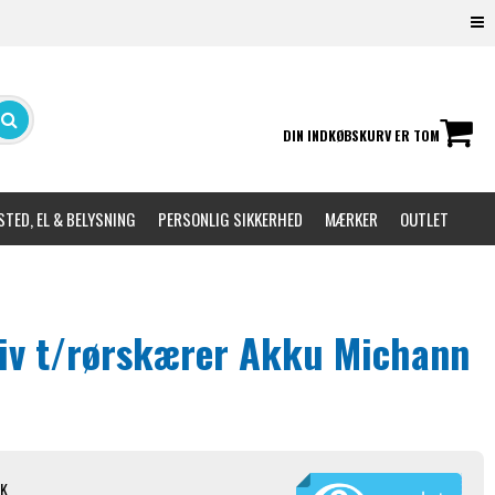
DIN INDKØBSKURV ER TOM
TED, EL & BELYSNING
PERSONLIG SIKKERHED
MÆRKER
OUTLET
iv t/rørskærer Akku Michann
TK