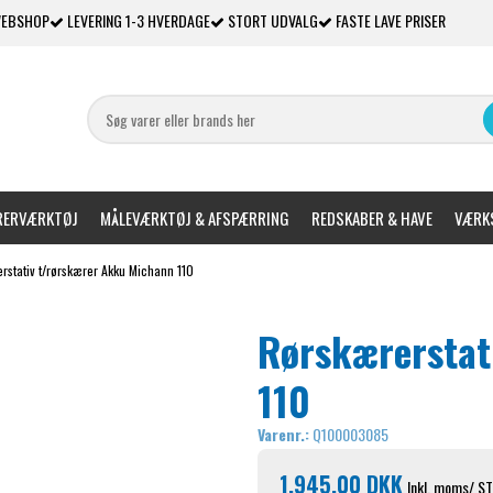
WEBSHOP
LEVERING 1-3 HVERDAGE
STORT UDVALG
FASTE LAVE PRISER
ERVÆRKTØJ
MÅLEVÆRKTØJ & AFSPÆRRING
REDSKABER & HAVE
VÆRKS
rstativ t/rørskærer Akku Michann 110
Rørskærerstat
110
Varenr.:
Q100003085
1.945,00 DKK
Inkl. moms
/ S