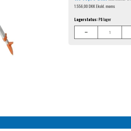
1.556,00 DKK
Ekskl. moms
Lagerstatus:
På lager