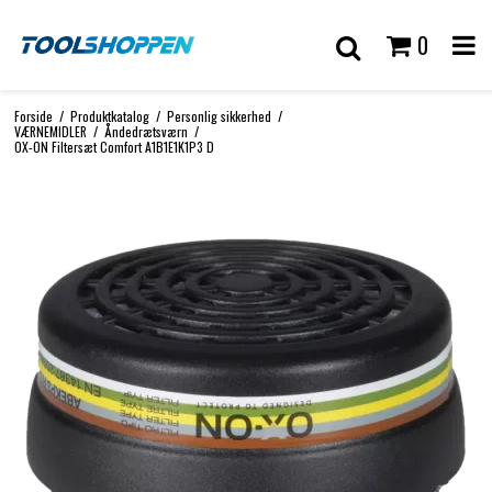
0
Forside
/
Produktkatalog
/
Personlig sikkerhed
/
VÆRNEMIDLER
/
Åndedrætsværn
/
OX-ON Filtersæt Comfort A1B1E1K1P3 D