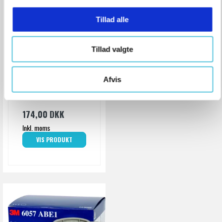
g
Tillad alle
Tillad valgte
OX-ON Filtersæt P3
OX-ON
U100004065
Afvis
174,00 DKK
Inkl. moms
VIS PRODUKT