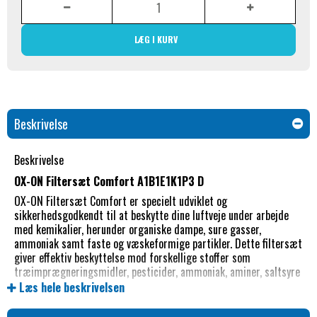
LÆG I KURV
Beskrivelse
Beskrivelse
OX-ON Filtersæt Comfort A1B1E1K1P3 D
OX-ON Filtersæt Comfort er specielt udviklet og
sikkerhedsgodkendt til at beskytte dine luftveje under arbejde
med kemikalier, herunder organiske dampe, sure gasser,
ammoniak samt faste og væskeformige partikler. Dette filtersæt
giver effektiv beskyttelse mod forskellige stoffer som
træimprægneringsmidler, pesticider, ammoniak, aminer, saltsyre
og spraymaling. (Yderligere information kan findes i punkt 8 i
Læs hele beskrivelsen
databladet for det specifikke produkt, du skal beskytte dig imod).
OX-ON-filtret sikrer også pålidelig beskyttelse, når du arbejder i