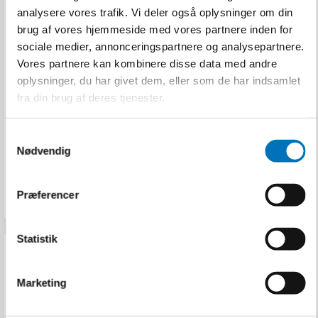
analysere vores trafik. Vi deler også oplysninger om din
OX-ON Filtersæt 3M
brug af vores hjemmeside med vores partnere inden for
2135 P3 - 10 par
sociale medier, annonceringspartnere og analysepartnere.
Vores partnere kan kombinere disse data med andre
OX-ON
U100004011
oplysninger, du har givet dem, eller som de har indsamlet
fra din brug af deres tjenester.
1.024,00 DKK
S
Nødvendig
Inkl. moms
a
VIS PRODUKT
m
t
Præferencer
y
k
k
Statistik
e
v
Marketing
a
l