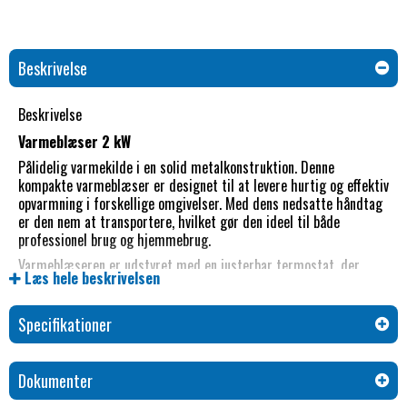
Beskrivelse
Beskrivelse
Varmeblæser 2 kW
Pålidelig varmekilde i en solid metalkonstruktion. Denne
kompakte varmeblæser er designet til at levere hurtig og effektiv
opvarmning i forskellige omgivelser. Med dens nedsatte håndtag
er den nem at transportere, hvilket gør den ideel til både
professionel brug og hjemmebrug.
Varmeblæseren er udstyret med en justerbar termostat, der
Læs hele beskrivelsen
giver dig mulighed for at kontrollere temperaturen præcist efter
dine behov. Du kan vælge mellem tre indstillinger: ventilation, lav
temperaturvarme og høj temperaturvarme. Dette gør det nemt
Specifikationer
at tilpasse opvarmningen til rummet eller området.
Sikkerhed er en prioritet, og denne varmeblæser er udstyret med
Dokumenter
termosikring, der beskytter mod overophedning. Den har også en
kold blæsefunktion og en ventilatorindstilling, der gør den alsidig