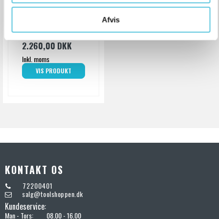
150350
Afvis
2.260,00 DKK
Inkl. moms
VIS PRODUKT
KONTAKT OS
72200401
salg@toolshoppen.dk
Kundeservice:
Man - Tors:
08.00 - 16.00