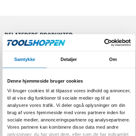
hele året rundt.
Varmeblæserens kabinet er lavet af stålplade med en
varmebestandig lakering, der sikrer lang holdbarhed og
modstandsdygtighed over for slid. Den har en IPX4-
klassificering, hvilket betyder, at den er beskyttet mod
RELATEREDE PRODUKTER
vandstænk.
Med målene 19 x 18 x 28 cm og en vægt på 2,8 kg er denne
varmeblæser let at placere og flytte rundt efter behov.
Samtykke
Detaljer
Om
Udvalgte specifikationer
Denne hjemmeside bruger cookies
Produkttype
Varmeblæser
Vi bruger cookies til at tilpasse vores indhold og annoncer,
Effekt
2 kW
til at vise dig funktioner til sociale medier og til at
analysere vores trafik. Vi deler også oplysninger om din
Frekvens
50 Hz
brug af vores hjemmeside med vores partnere inden for
Varmeblæser 9 kW
Certificering
IPX4
sociale medier, annonceringspartnere og analysepartnere.
N100005008
Vores partnere kan kombinere disse data med andre
oplysninger, du har givet dem, eller som de har indsamlet