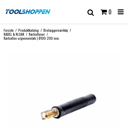
0
Forside
/
Produktkatalog
/
Brolæggerværktøj
/
KABEL & KLOAK
/
Rørballoner
/
Rørballon u/gennemløb | Ø100-200 mm.