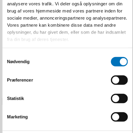
analysere vores trafik. Vi deler også oplysninger om din
brug af vores hjemmeside med vores partnere inden for
sociale medier, annonceringspartnere og analysepartnere.
Rørballon u/gennemløb
Vores partnere kan kombinere disse data med andre
| Ø70-150 mm.
oplysninger, du har givet dem, eller som de har indsamlet
fra din brug af deres tjenester.
Q100001002
S
Nødvendig
1.055,00 DKK
a
m
Inkl. moms
t
VIS PRODUKT
Præferencer
y
k
k
Statistik
e
v
Marketing
a
l