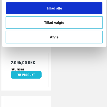
g
Tillad alle
Tillad valgte
Rørballon u/gennemløb
| Ø200-400 mm.
Afvis
Q100001015
2.095,00 DKK
Inkl. moms
VIS PRODUKT